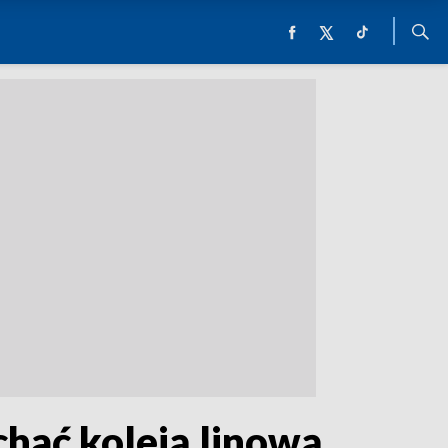
chać koleją linową.