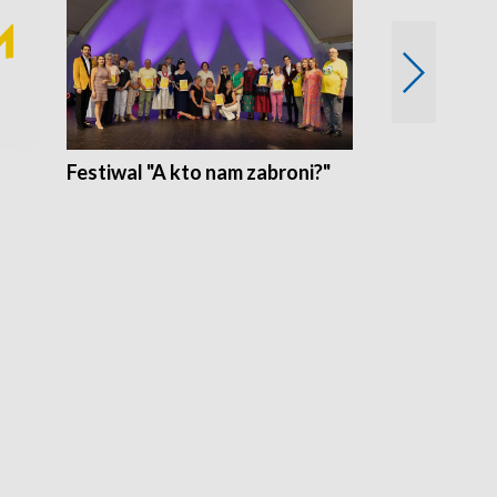
Festiwal "A kto nam zabroni?"
Mikrokosmo