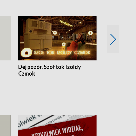
Dej pozór. Szoł tok Izoldy
Dzień z blisk
Czmok