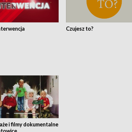
nterwencja
Czujesz to?
aże i filmy dokumentalne
towice