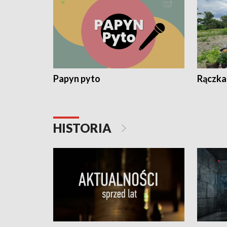
Papyn pyto
Rączka
HISTORIA