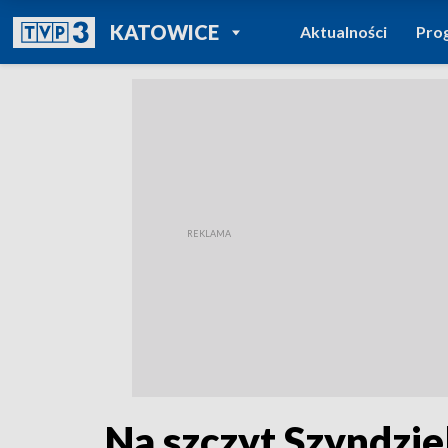
POWRÓT DO
KATOWICE
Aktualności
Pro
TVP REGIONY
Na szczyt Szyndzie