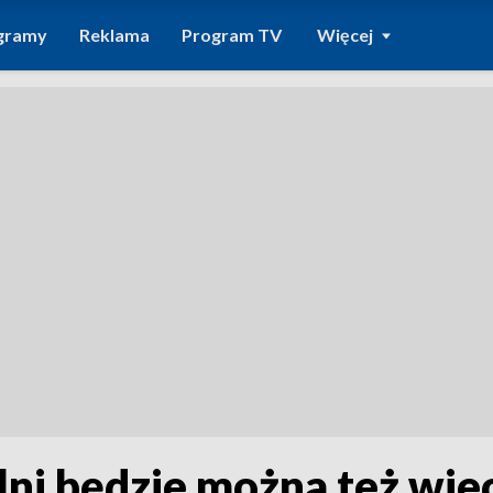
gramy
Reklama
Program TV
Więcej
lni będzie można też wje