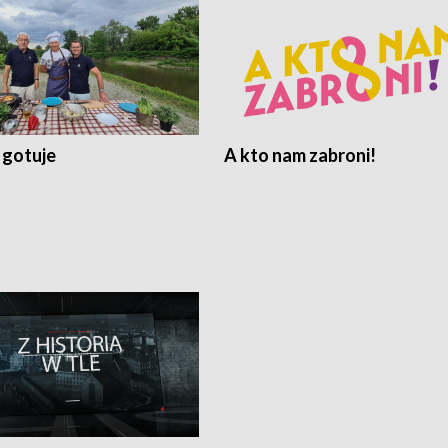
 gotuje
A kto nam zabroni!