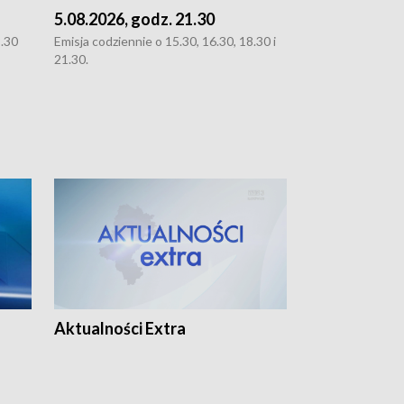
5.08.2026, godz. 21.30
5.08.2026, g
8.30
Emisja codziennie o 15.30, 16.30, 18.30 i
Emisja codziennie
21.30.
21.30.
Aktualności Extra