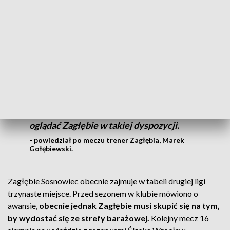
grało w osłabieniu. Podobnie było w spotkaniu z Resovią
Rzeszów.
Ciężko jest coś powiedzieć po bliźniaczym
meczu, jak z Resovią, niestety. Głupota
jednego z zawodników znowu powoduje
to, że przegrywamy. (...) Jedyne, co mogę
powiedzieć sensownego, to po raz kolejny
przeprosić kibiców za to, że musieli
oglądać Zagłębie w takiej dyspozycji.
- powiedział po meczu trener Zagłębia, Marek
Gołębiewski.
Zagłębie Sosnowiec obecnie zajmuje w tabeli drugiej ligi
trzynaste miejsce. Przed sezonem w klubie mówiono o
awansie,
obecnie jednak Zagłębie musi skupić się na tym,
by wydostać się ze strefy barażowej.
Kolejny mecz 16