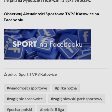
sierpnia na wyjeździe z rezerwami Śląska Wrocław.
Obserwuj Aktualności Sportowe TVP3 Katowice na
Facebooku
Źródło:
Sport TVP3 Katowice
#wiadomości sportowe
#piłka nożna
#zagłębie sosnowiec
#zagłębiowski park sportowy
#puchar polski
#betclic ii liga