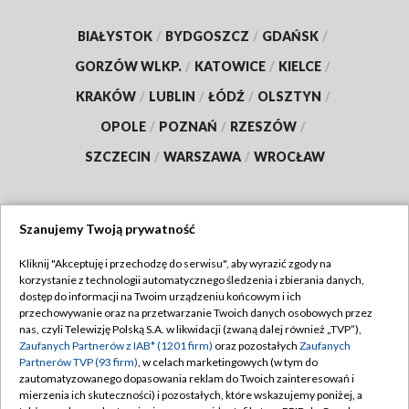
BIAŁYSTOK
/
BYDGOSZCZ
/
GDAŃSK
/
GORZÓW WLKP.
/
KATOWICE
/
KIELCE
/
KRAKÓW
/
LUBLIN
/
ŁÓDŹ
/
OLSZTYN
/
OPOLE
/
POZNAŃ
/
RZESZÓW
/
SZCZECIN
/
WARSZAWA
/
WROCŁAW
Szanujemy Twoją prywatność
Dołącz do nas:
Kliknij "Akceptuję i przechodzę do serwisu", aby wyrazić zgody na
korzystanie z technologii automatycznego śledzenia i zbierania danych,
TVP
dostęp do informacji na Twoim urządzeniu końcowym i ich
Abonament TVP
przechowywanie oraz na przetwarzanie Twoich danych osobowych przez
Regulamin TVP
nas, czyli Telewizję Polską S.A. w likwidacji (zwaną dalej również „TVP”),
Emisja w TVP
Zaufanych Partnerów z IAB* (1201 firm)
oraz pozostałych
Zaufanych
Polityka prywatności
Partnerów TVP (93 firm)
, w celach marketingowych (w tym do
Centrum informacji TVP
Moje zgody
zautomatyzowanego dopasowania reklam do Twoich zainteresowań i
mierzenia ich skuteczności) i pozostałych, które wskazujemy poniżej, a
Naziemna Telewizja Cyfrowa
Pomoc