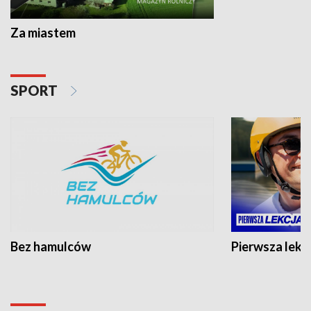
Za miastem
SPORT
Bez hamulców
Pierwsza lekc