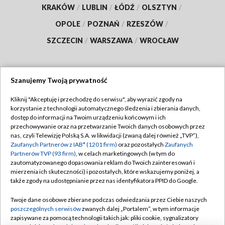
KRAKÓW
/
LUBLIN
/
ŁÓDŹ
/
OLSZTYN
/
OPOLE
/
POZNAŃ
/
RZESZÓW
/
SZCZECIN
/
WARSZAWA
/
WROCŁAW
Szanujemy Twoją prywatność
Dołącz do nas:
Kliknij "Akceptuję i przechodzę do serwisu", aby wyrazić zgody na
korzystanie z technologii automatycznego śledzenia i zbierania danych,
TVP
dostęp do informacji na Twoim urządzeniu końcowym i ich
Abonament TVP
przechowywanie oraz na przetwarzanie Twoich danych osobowych przez
Regulamin TVP
nas, czyli Telewizję Polską S.A. w likwidacji (zwaną dalej również „TVP”),
Emisja w TVP
Polityka prywatności
Zaufanych Partnerów z IAB* (1201 firm)
oraz pozostałych
Zaufanych
Partnerów TVP (93 firm)
, w celach marketingowych (w tym do
Centrum informacji TVP
Moje zgody
zautomatyzowanego dopasowania reklam do Twoich zainteresowań i
mierzenia ich skuteczności) i pozostałych, które wskazujemy poniżej, a
Naziemna Telewizja Cyfrowa
Pomoc
także zgody na udostępnianie przez nas identyfikatora PPID do Google.
Sklep TVP
Biuro reklamy
Twoje dane osobowe zbierane podczas odwiedzania przez Ciebie naszych
Rada Programowa
Kontakt
poszczególnych serwisów
zwanych dalej „Portalem”, w tym informacje
zapisywane za pomocą technologii takich jak: pliki cookie, sygnalizatory
System NOS