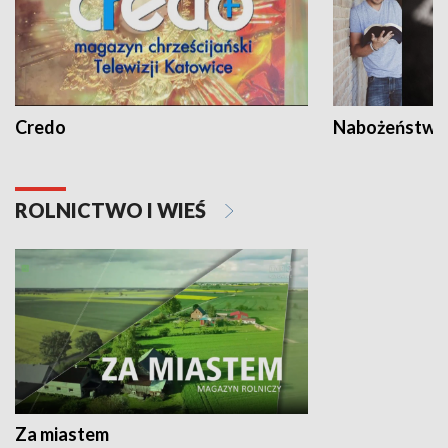
Credo
Nabożeństwa 
ROLNICTWO I WIEŚ
Za miastem