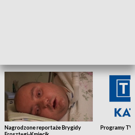
Aktualności sprzed lat
Z historią w tl
INNE
Nagrodzone reportaże Brygidy
Programy TVP
Frosztęgi-Kmiecik