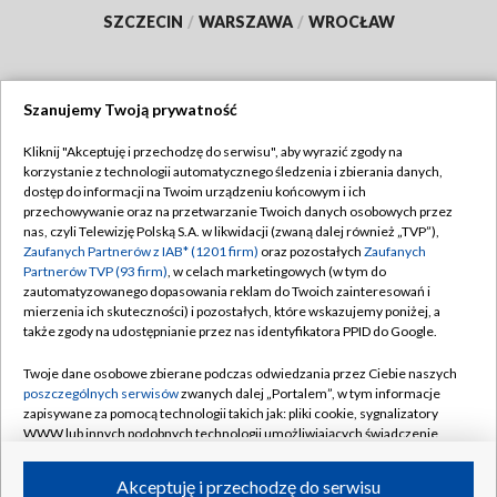
SZCZECIN
/
WARSZAWA
/
WROCŁAW
Szanujemy Twoją prywatność
Dołącz do nas:
Kliknij "Akceptuję i przechodzę do serwisu", aby wyrazić zgody na
korzystanie z technologii automatycznego śledzenia i zbierania danych,
TVP
dostęp do informacji na Twoim urządzeniu końcowym i ich
Abonament TVP
przechowywanie oraz na przetwarzanie Twoich danych osobowych przez
Regulamin TVP
nas, czyli Telewizję Polską S.A. w likwidacji (zwaną dalej również „TVP”),
Emisja w TVP
Polityka prywatności
Zaufanych Partnerów z IAB* (1201 firm)
oraz pozostałych
Zaufanych
Partnerów TVP (93 firm)
, w celach marketingowych (w tym do
Centrum informacji TVP
Moje zgody
zautomatyzowanego dopasowania reklam do Twoich zainteresowań i
mierzenia ich skuteczności) i pozostałych, które wskazujemy poniżej, a
Naziemna Telewizja Cyfrowa
Pomoc
także zgody na udostępnianie przez nas identyfikatora PPID do Google.
Sklep TVP
Biuro reklamy
Twoje dane osobowe zbierane podczas odwiedzania przez Ciebie naszych
Rada Programowa
Kontakt
poszczególnych serwisów
zwanych dalej „Portalem”, w tym informacje
zapisywane za pomocą technologii takich jak: pliki cookie, sygnalizatory
System NOS
WWW lub innych podobnych technologii umożliwiających świadczenie
dopasowanych i bezpiecznych usług, personalizację treści oraz reklam,
Informacje o nadawcy
Kanały
udostępnianie funkcji mediów społecznościowych oraz analizowanie
Akceptuję i przechodzę do serwisu
ruchu w Internecie.
Program dla prasy