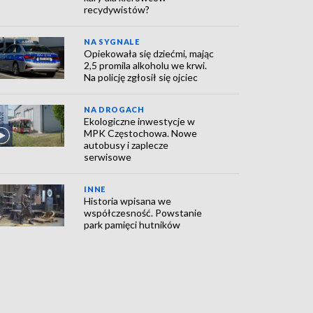
recydywistów?
NA SYGNALE
Opiekowała się dziećmi, mając
2,5 promila alkoholu we krwi.
Na policję zgłosił się ojciec
NA DROGACH
Ekologiczne inwestycje w
MPK Częstochowa. Nowe
autobusy i zaplecze
serwisowe
INNE
Historia wpisana we
współczesność. Powstanie
park pamięci hutników