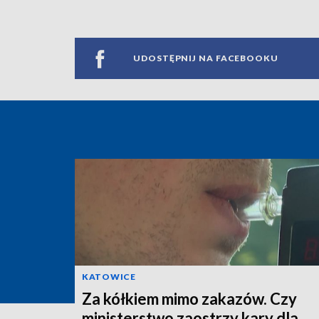
UDOSTĘPNIJ NA FACEBOOKU
KATOWICE
Za kółkiem mimo zakazów. Czy
ministerstwo zaostrzy kary dla