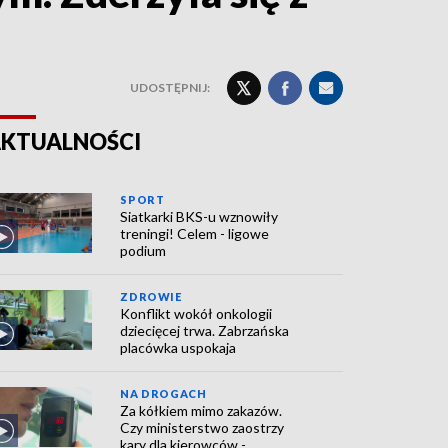
UDOSTĘPNIJ:
KTUALNOŚCI
SPORT
Siatkarki BKS-u wznowiły
treningi! Celem - ligowe
podium
ZDROWIE
Konflikt wokół onkologii
dziecięcej trwa. Zabrzańska
placówka uspokaja
NA DROGACH
Za kółkiem mimo zakazów.
Czy ministerstwo zaostrzy
kary dla kierowców -