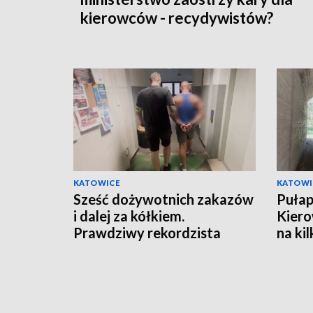
kierowców - recydywistów?
KATOWICE
KATOWI
Sześć dożywotnich zakazów
Pułap
i dalej za kółkiem.
Kiero
Prawdziwy rekordzista
na ki
drogowej bezmyślności
[ZDJ