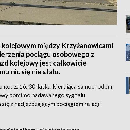
e kolejowym między Krzyżanowicami
derzenia pociągu osobowego z
d kolejowy jest całkowicie
u nic się nie stało.
o godz. 16. 30-latka, kierująca samochodem
jowy pomimo nadawanego sygnału
się z nadjeżdżającym pociągiem relacji
ęście nikomu nic się nie stało.