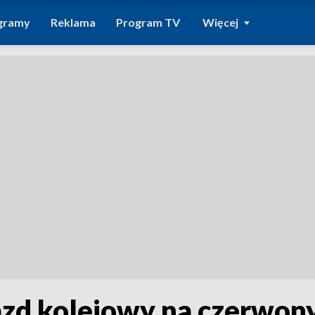
gramy
Reklama
Program TV
Więcej
zd kolejowy na czerwony