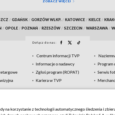
ZOBACZ WIĘCEJ
SZCZ
/
GDAŃSK
/
GORZÓW WLKP.
/
KATOWICE
/
KIELCE
/
KRA
N
/
OPOLE
/
POZNAŃ
/
RZESZÓW
/
SZCZECIN
/
WARSZAWA
/
W
Dołącz do nas:
Centrum informacji TVP
Naziemna
Informacje o nadawcy
Program d
zetargowe
Zgłoś program (ROPAT)
Serwis fo
wizyjna
Kariera w TVP
Merchandi
Polityka prywatności
Moje zgody
Pomoc
Biuro re
ody na korzystanie z technologii automatycznego śledzenia i zbie