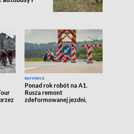
e
KATOWICE
Ponad rok robót na A1.
Tour
Rusza remont
przez
zdeformowanej jezdni,
kierowców czekają zmiany