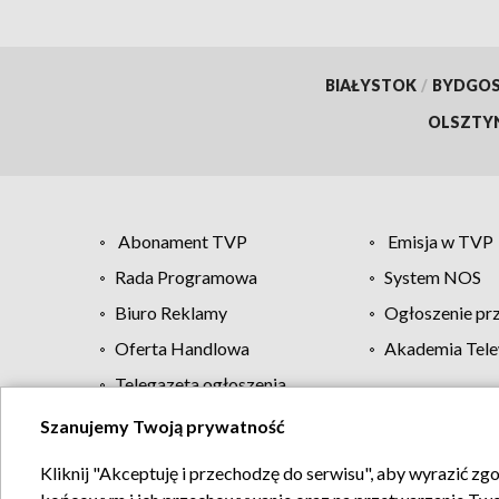
BIAŁYSTOK
/
BYDGO
OLSZTY
Abonament TVP
Emisja w TVP
Rada Programowa
System NOS
Biuro Reklamy
Ogłoszenie pr
Oferta Handlowa
Akademia Tele
Telegazeta ogłoszenia
Szanujemy Twoją prywatność
Regulamin TVP
Kliknij "Akceptuję i przechodzę do serwisu", aby wyrazić zg