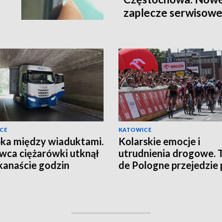
zaplecze serwisow
CE
KATOWICE
ka między wiaduktami.
Kolarskie emocje i
wca ciężarówki utknął
utrudnienia drogowe. 
lkanaście godzin
de Pologne przejedzie 
ĘCIA]
nasz region