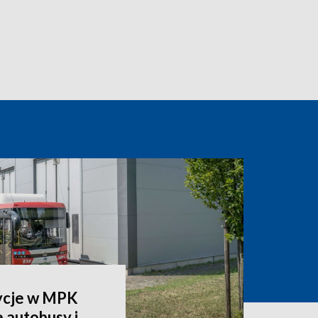
ycje w MPK
autobusy i