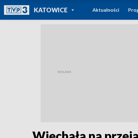
POWRÓT DO
KATOWICE
Aktualności
Pro
TVP REGIONY
Wjechała na przeja