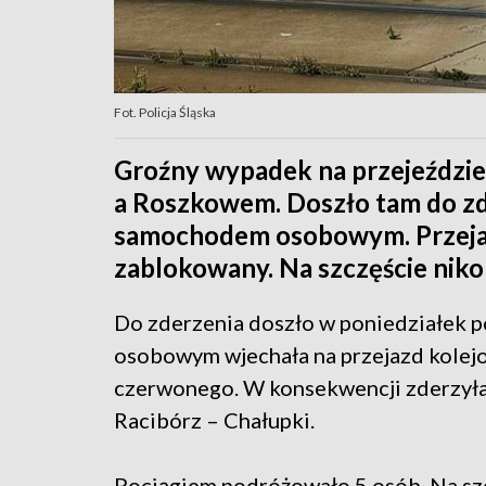
Fot. Policja Śląska
Groźny wypadek na przejeździ
a Roszkowem. Doszło tam do z
samochodem osobowym. Przejaz
zablokowany. Na szczęście nikom
Do zderzenia doszło w poniedziałek p
osobowym wjechała na przejazd kole
czerwonego. W konsekwencji zderzyła 
Racibórz – Chałupki.
Pociągiem podróżowało 5 osób. Na szcz