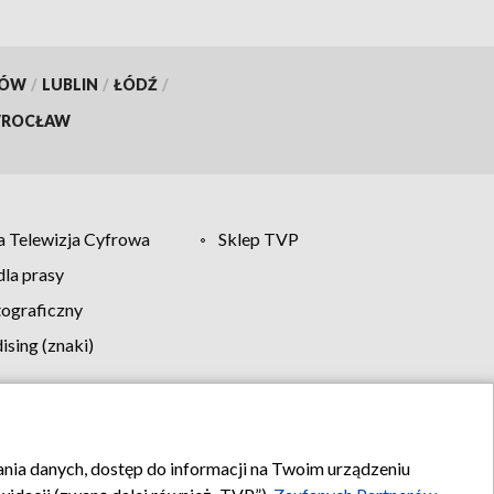
KÓW
/
LUBLIN
/
ŁÓDŹ
/
ROCŁAW
 Telewizja Cyfrowa
Sklep TVP
la prasy
tograficzny
sing (znaki)
klamy
Kontakt
rania danych, dostęp do informacji na Twoim urządzeniu