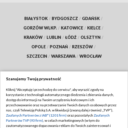
BIAŁYSTOK
/
BYDGOSZCZ
/
GDAŃSK
/
GORZÓW WLKP.
/
KATOWICE
/
KIELCE
/
KRAKÓW
/
LUBLIN
/
ŁÓDŹ
/
OLSZTYN
/
OPOLE
/
POZNAŃ
/
RZESZÓW
/
SZCZECIN
/
WARSZAWA
/
WROCŁAW
Szanujemy Twoją prywatność
Dołącz do nas:
Kliknij "Akceptuję i przechodzę do serwisu", aby wyrazić zgody na
korzystanie z technologii automatycznego śledzenia i zbierania danych,
TVP
dostęp do informacji na Twoim urządzeniu końcowym i ich
Abonament TVP
przechowywanie oraz na przetwarzanie Twoich danych osobowych przez
Regulamin TVP
nas, czyli Telewizję Polską S.A. w likwidacji (zwaną dalej również „TVP”),
Emisja w TVP
Zaufanych Partnerów z IAB* (1201 firm)
oraz pozostałych
Zaufanych
Polityka prywatności
Partnerów TVP (93 firm)
, w celach marketingowych (w tym do
Centrum informacji TVP
Moje zgody
zautomatyzowanego dopasowania reklam do Twoich zainteresowań i