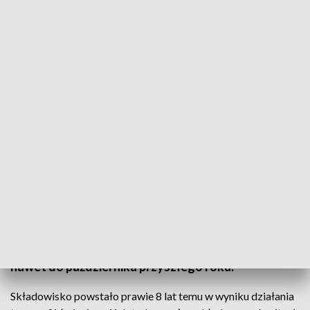
Składowisko powstało prawie 8 lat temu w wyniku działania tzw. mafii
śmieciowej. Fot. TVP3 Katowice
Zakaz wstępu. Nie wolno również robić i
rozpowszechniać zdjęć. Obostrzenia dotyczą
składowiska chemikaliów w gminie Mykanów.
Właśnie ruszyła jego likwidacja. Szacunkowo to ok.
4 milionów litrów niebezpiecznych odpadów, więc
utylizacja jest kosztowna i długotrwała. Potrwa
nawet do października przyszłego roku.
Składowisko powstało prawie 8 lat temu w wyniku działania