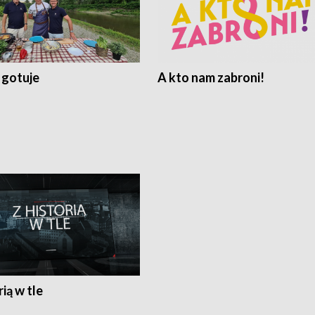
 gotuje
A kto nam zabroni!
rią w tle