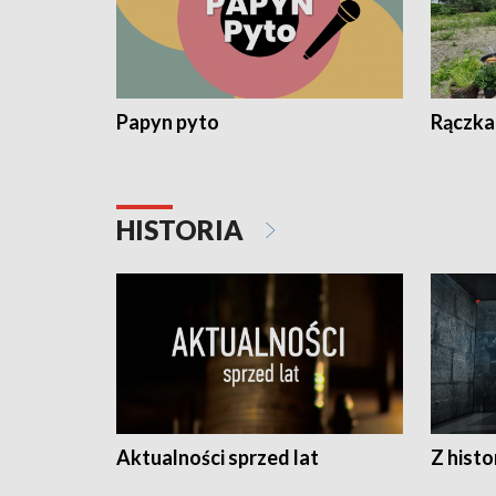
Papyn pyto
Rączka
HISTORIA
Aktualności sprzed lat
Z histo