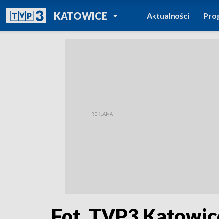
POWRÓT DO
KATOWICE
Aktualności
Pro
TVP REGIONY
Fot. TVP3 Katowic