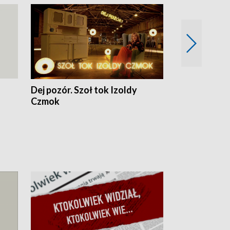
Dej pozór. Szoł tok Izoldy
Dzień z blisk
Czmok