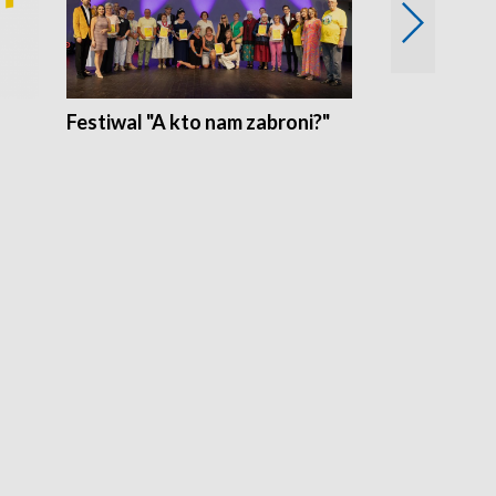
Festiwal "A kto nam zabroni?"
Mikrokosmo