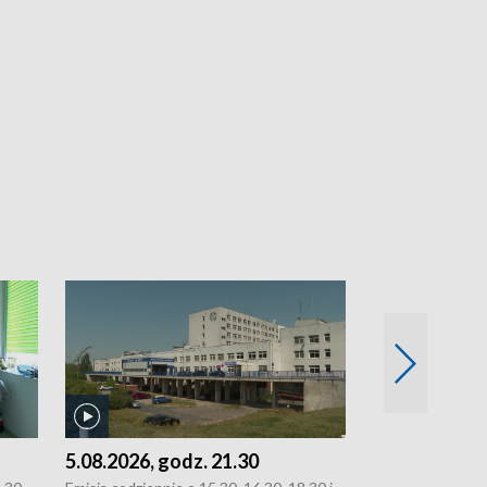
5.08.2026, godz. 21.30
5.08.2026, g