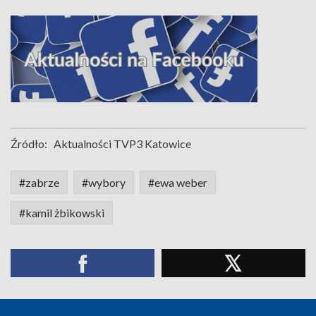
Źródło:
Aktualności TVP3 Katowice
#zabrze
#wybory
#ewa weber
#kamil żbikowski