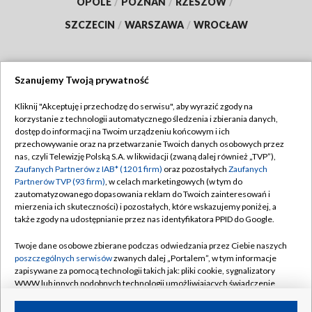
OPOLE
/
POZNAŃ
/
RZESZÓW
/
SZCZECIN
/
WARSZAWA
/
WROCŁAW
Szanujemy Twoją prywatność
Dołącz do nas:
Kliknij "Akceptuję i przechodzę do serwisu", aby wyrazić zgody na
korzystanie z technologii automatycznego śledzenia i zbierania danych,
TVP
dostęp do informacji na Twoim urządzeniu końcowym i ich
Abonament TVP
przechowywanie oraz na przetwarzanie Twoich danych osobowych przez
Regulamin TVP
nas, czyli Telewizję Polską S.A. w likwidacji (zwaną dalej również „TVP”),
Emisja w TVP
Zaufanych Partnerów z IAB* (1201 firm)
oraz pozostałych
Zaufanych
Polityka prywatności
Partnerów TVP (93 firm)
, w celach marketingowych (w tym do
Centrum informacji TVP
Moje zgody
zautomatyzowanego dopasowania reklam do Twoich zainteresowań i
mierzenia ich skuteczności) i pozostałych, które wskazujemy poniżej, a
Naziemna Telewizja Cyfrowa
Pomoc
także zgody na udostępnianie przez nas identyfikatora PPID do Google.
Sklep TVP
Biuro reklamy
Twoje dane osobowe zbierane podczas odwiedzania przez Ciebie naszych
Rada Programowa
poszczególnych serwisów
zwanych dalej „Portalem”, w tym informacje
Kontakt
zapisywane za pomocą technologii takich jak: pliki cookie, sygnalizatory
System NOS
WWW lub innych podobnych technologii umożliwiających świadczenie
dopasowanych i bezpiecznych usług, personalizację treści oraz reklam,
Informacje o nadawcy
Kanały
udostępnianie funkcji mediów społecznościowych oraz analizowanie