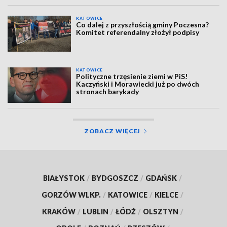
KATOWICE
Co dalej z przyszłością gminy Poczesna?
Komitet referendalny złożył podpisy
KATOWICE
Polityczne trzęsienie ziemi w PiS!
Kaczyński i Morawiecki już po dwóch
stronach barykady
ZOBACZ WIĘCEJ
BIAŁYSTOK
/
BYDGOSZCZ
/
GDAŃSK
/
GORZÓW WLKP.
/
KATOWICE
/
KIELCE
/
KRAKÓW
/
LUBLIN
/
ŁÓDŹ
/
OLSZTYN
/