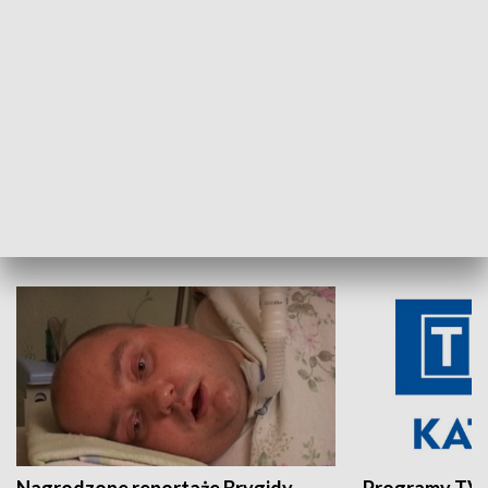
Aktualności sprzed lat
Z historią w tl
INNE