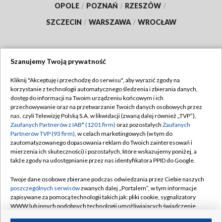
OPOLE
/
POZNAŃ
/
RZESZÓW
/
SZCZECIN
/
WARSZAWA
/
WROCŁAW
Szanujemy Twoją prywatność
Dołącz do nas:
Kliknij "Akceptuję i przechodzę do serwisu", aby wyrazić zgody na
korzystanie z technologii automatycznego śledzenia i zbierania danych,
TVP
dostęp do informacji na Twoim urządzeniu końcowym i ich
Abonament TVP
przechowywanie oraz na przetwarzanie Twoich danych osobowych przez
Regulamin TVP
nas, czyli Telewizję Polską S.A. w likwidacji (zwaną dalej również „TVP”),
Emisja w TVP
Polityka prywatności
Zaufanych Partnerów z IAB* (1201 firm)
oraz pozostałych
Zaufanych
Partnerów TVP (93 firm)
, w celach marketingowych (w tym do
Centrum informacji TVP
Moje zgody
zautomatyzowanego dopasowania reklam do Twoich zainteresowań i
mierzenia ich skuteczności) i pozostałych, które wskazujemy poniżej, a
Naziemna Telewizja Cyfrowa
Pomoc
także zgody na udostępnianie przez nas identyfikatora PPID do Google.
Sklep TVP
Biuro reklamy
Twoje dane osobowe zbierane podczas odwiedzania przez Ciebie naszych
Rada Programowa
Kontakt
poszczególnych serwisów
zwanych dalej „Portalem”, w tym informacje
zapisywane za pomocą technologii takich jak: pliki cookie, sygnalizatory
System NOS
WWW lub innych podobnych technologii umożliwiających świadczenie
dopasowanych i bezpiecznych usług, personalizację treści oraz reklam,
Informacje o nadawcy
Kanały