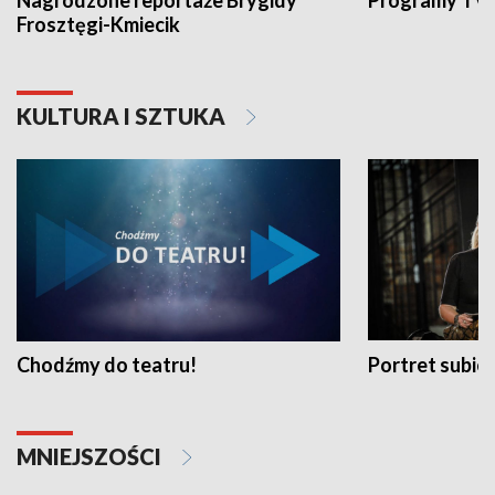
Nagrodzone reportaże Brygidy
Programy TVP
Frosztęgi-Kmiecik
KULTURA I SZTUKA
Chodźmy do teatru!
Portret subi
MNIEJSZOŚCI