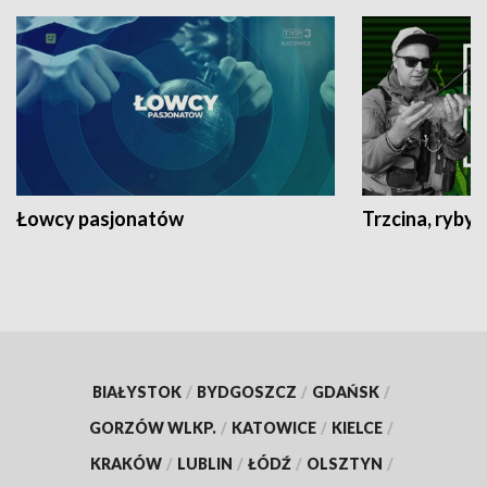
Łowcy pasjonatów
Trzcina, ryby 
BIAŁYSTOK
/
BYDGOSZCZ
/
GDAŃSK
/
GORZÓW WLKP.
/
KATOWICE
/
KIELCE
/
KRAKÓW
/
LUBLIN
/
ŁÓDŹ
/
OLSZTYN
/