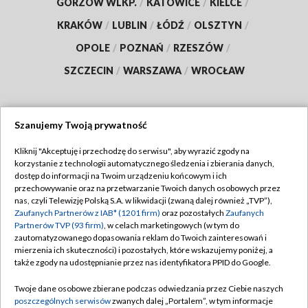
GORZÓW WLKP.
/
KATOWICE
/
KIELCE
/
KRAKÓW
/
LUBLIN
/
ŁÓDŹ
/
OLSZTYN
/
OPOLE
/
POZNAŃ
/
RZESZÓW
/
SZCZECIN
/
WARSZAWA
/
WROCŁAW
Szanujemy Twoją prywatność
Dołącz do nas:
Kliknij "Akceptuję i przechodzę do serwisu", aby wyrazić zgody na
korzystanie z technologii automatycznego śledzenia i zbierania danych,
TVP
dostęp do informacji na Twoim urządzeniu końcowym i ich
Abonament TVP
przechowywanie oraz na przetwarzanie Twoich danych osobowych przez
Regulamin TVP
nas, czyli Telewizję Polską S.A. w likwidacji (zwaną dalej również „TVP”),
Emisja w TVP
Zaufanych Partnerów z IAB* (1201 firm)
oraz pozostałych
Zaufanych
Polityka prywatności
Partnerów TVP (93 firm)
, w celach marketingowych (w tym do
Centrum informacji TVP
Moje zgody
zautomatyzowanego dopasowania reklam do Twoich zainteresowań i
mierzenia ich skuteczności) i pozostałych, które wskazujemy poniżej, a
Naziemna Telewizja Cyfrowa
Pomoc
także zgody na udostępnianie przez nas identyfikatora PPID do Google.
Sklep TVP
Biuro reklamy
Twoje dane osobowe zbierane podczas odwiedzania przez Ciebie naszych
Rada Programowa
poszczególnych serwisów
zwanych dalej „Portalem”, w tym informacje
Kontakt