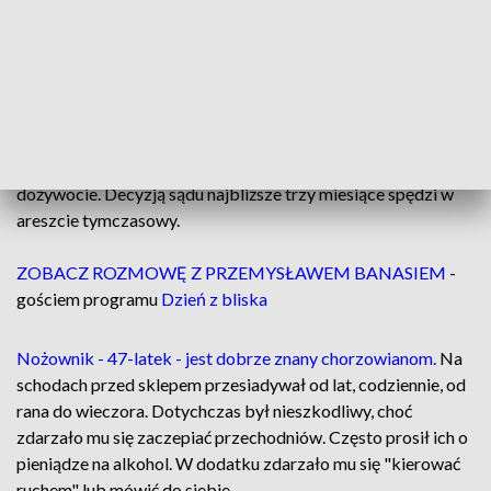
Nad poszkodowanym wciąż stał napastnik, próbując ugodzić
go kolejny raz. Wtedy do akcji ruszył Przemysław Banaś.
Podszedł do sprawcy całkowicie bezbronny. Próbował go
uspokoić, ale słowa nie pomogły. Starcie trwało kilkadziesiąt
sekund.
Sprawca - Dariusz J. usłyszał zarzut zabójstwa. Grozi mu
dożywocie. Decyzją sądu najbliższe trzy miesiące spędzi w
areszcie tymczasowy.
ZOBACZ ROZMOWĘ Z PRZEMYSŁAWEM BANASIEM
-
gościem programu
Dzień z bliska
Nożownik - 47-latek - jest dobrze znany chorzowianom.
Na
schodach przed sklepem przesiadywał od lat, codziennie, od
rana do wieczora. Dotychczas był nieszkodliwy, choć
zdarzało mu się zaczepiać przechodniów. Często prosił ich o
pieniądze na alkohol. W dodatku zdarzało mu się "kierować
ruchem" lub mówić do siebie.