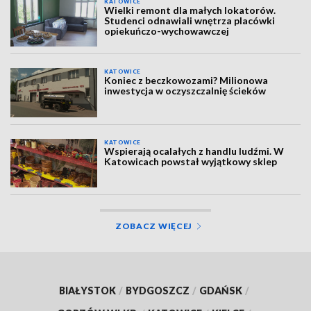
KATOWICE
Wielki remont dla małych lokatorów.
Studenci odnawiali wnętrza placówki
opiekuńczo-wychowawczej
KATOWICE
Koniec z beczkowozami? Milionowa
inwestycja w oczyszczalnię ścieków
KATOWICE
Wspierają ocalałych z handlu ludźmi. W
Katowicach powstał wyjątkowy sklep
ZOBACZ WIĘCEJ
BIAŁYSTOK
/
BYDGOSZCZ
/
GDAŃSK
/