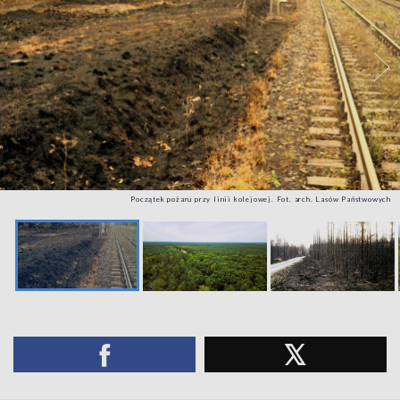
Początek pożaru przy linii kolejowej. Fot. arch. Lasów Państwowych