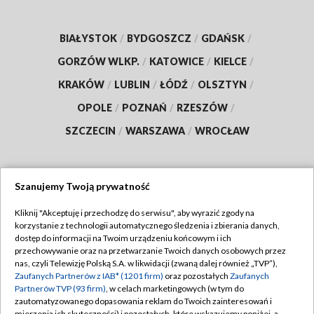
BIAŁYSTOK
/
BYDGOSZCZ
/
GDAŃSK
/
GORZÓW WLKP.
/
KATOWICE
/
KIELCE
/
KRAKÓW
/
LUBLIN
/
ŁÓDŹ
/
OLSZTYN
/
OPOLE
/
POZNAŃ
/
RZESZÓW
/
SZCZECIN
/
WARSZAWA
/
WROCŁAW
Szanujemy Twoją prywatność
Dołącz do nas:
Kliknij "Akceptuję i przechodzę do serwisu", aby wyrazić zgody na
korzystanie z technologii automatycznego śledzenia i zbierania danych,
TVP
dostęp do informacji na Twoim urządzeniu końcowym i ich
Abonament TVP
przechowywanie oraz na przetwarzanie Twoich danych osobowych przez
Regulamin TVP
nas, czyli Telewizję Polską S.A. w likwidacji (zwaną dalej również „TVP”),
Emisja w TVP
Polityka prywatności
Zaufanych Partnerów z IAB* (1201 firm)
oraz pozostałych
Zaufanych
Partnerów TVP (93 firm)
, w celach marketingowych (w tym do
Centrum informacji TVP
Moje zgody
zautomatyzowanego dopasowania reklam do Twoich zainteresowań i
mierzenia ich skuteczności) i pozostałych, które wskazujemy poniżej, a