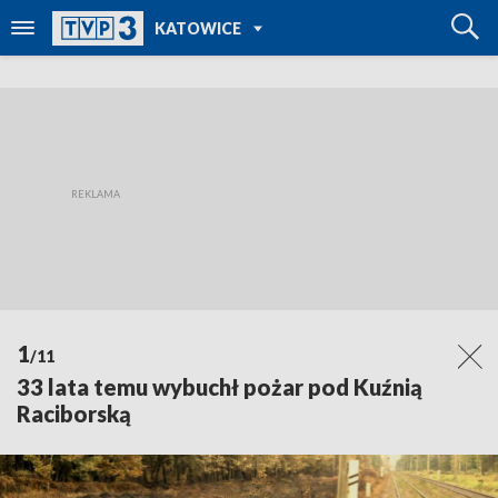
POWRÓT DO
KATOWICE
TVP REGIONY
1
/11
33 lata temu wybuchł pożar pod Kuźnią
Raciborską