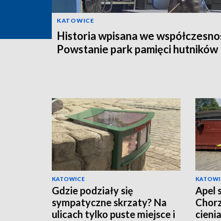
KATOWICE
Historia wpisana we współczesno
Powstanie park pamięci hutników
KATOWICE
KATOWI
Gdzie podziały się
Apel 
sympatyczne skrzaty? Na
Chorz
ulicach tylko puste miejsce i
cieni