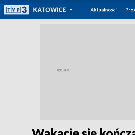
POWRÓT DO
KATOWICE
Aktualności
Pro
TVP REGIONY
Wakacje się kończą