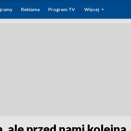
gramy
Reklama
Program TV
Więcej
, ale przed nami kolejna