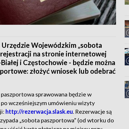
m Urzędzie Wojewódzkim „sobota
rejestracji na stronie internetowej
-Białej i Częstochowie - będzie można
zportowe: złożyć wniosek lub odebrać
 paszportowa sprawowana będzie w
e po wcześniejszym umówieniu wizyty
i:
http://rezerwacja.slask.eu
. Rezerwacje są
rzypada „sobota paszportowa” (od wtorku do
na uiścić kartą płatniczą na miejscu przy