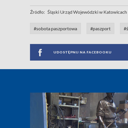
Źródło:
Śląski Urząd Wojewódzki w Katowicach
#sobota paszportowa
#paszport
#ś
UDOSTĘPNIJ NA FACEBOOKU