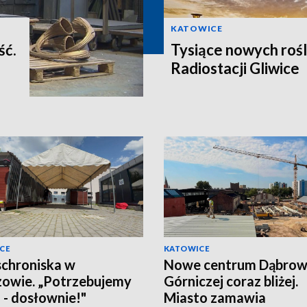
KATOWICE
ść.
Tysiące nowych rośl
Radiostacji Gliwice
CE
KATOWICE
schroniska w
Nowe centrum Dąbro
owie. „Potrzebujemy
Górniczej coraz bliżej.
a - dosłownie!"
Miasto zamawia