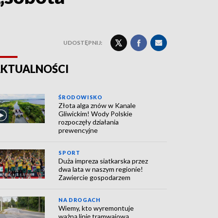
UDOSTĘPNIJ:
KTUALNOŚCI
ŚRODOWISKO
Złota alga znów w Kanale
Gliwickim! Wody Polskie
rozpoczęły działania
prewencyjne
SPORT
Duża impreza siatkarska przez
dwa lata w naszym regionie!
Zawiercie gospodarzem
NA DROGACH
Wiemy, kto wyremontuje
ważną linię tramwajową.