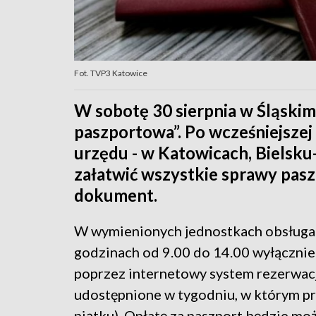
Fot. TVP3 Katowice
W sobotę 30 sierpnia w Śląski
paszportowa”. Po wcześniejszej 
urzędu - w Katowicach, Bielsku
załatwić wszystkie sprawy pas
dokument.
W wymienionych jednostkach obsługa
godzinach od 9.00 do 14.00 wyłączni
poprzez internetowy system rezerwacj
udostępnione w tygodniu, w którym p
piątku). Opłatę za paszport będzie moż