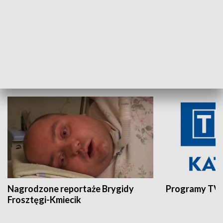
Aktualności sprzed lat
Z historią w tl
INNE
Nagrodzone reportaże Brygidy
Programy TVP
Frosztęgi-Kmiecik