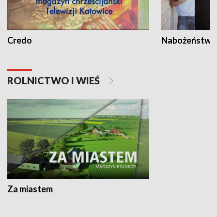
Credo
Nabożeństwa 
ROLNICTWO I WIEŚ
Za miastem