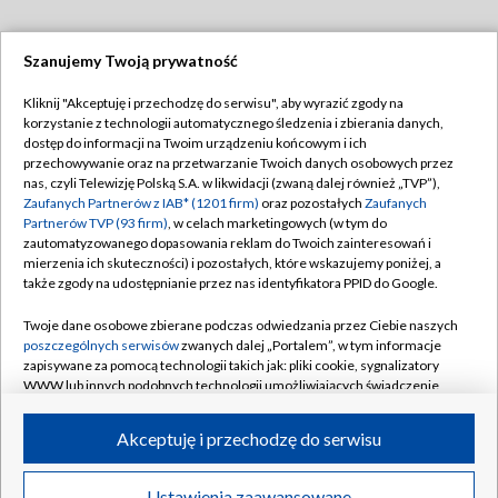
Szanujemy Twoją prywatność
Dołącz do nas:
Kliknij "Akceptuję i przechodzę do serwisu", aby wyrazić zgody na
korzystanie z technologii automatycznego śledzenia i zbierania danych,
TVP
dostęp do informacji na Twoim urządzeniu końcowym i ich
Abonament TVP
przechowywanie oraz na przetwarzanie Twoich danych osobowych przez
Regulamin TVP
nas, czyli Telewizję Polską S.A. w likwidacji (zwaną dalej również „TVP”),
Emisja w TVP
Polityka prywatności
Zaufanych Partnerów z IAB* (1201 firm)
oraz pozostałych
Zaufanych
Partnerów TVP (93 firm)
, w celach marketingowych (w tym do
Centrum informacji TVP
Moje zgody
zautomatyzowanego dopasowania reklam do Twoich zainteresowań i
mierzenia ich skuteczności) i pozostałych, które wskazujemy poniżej, a
Naziemna Telewizja Cyfrowa
Pomoc
także zgody na udostępnianie przez nas identyfikatora PPID do Google.
Sklep TVP
Biuro reklamy
Twoje dane osobowe zbierane podczas odwiedzania przez Ciebie naszych
Rada Programowa
Kontakt
poszczególnych serwisów
zwanych dalej „Portalem”, w tym informacje
zapisywane za pomocą technologii takich jak: pliki cookie, sygnalizatory
System NOS
WWW lub innych podobnych technologii umożliwiających świadczenie
dopasowanych i bezpiecznych usług, personalizację treści oraz reklam,
Informacje o nadawcy
Kanały
udostępnianie funkcji mediów społecznościowych oraz analizowanie
Akceptuję i przechodzę do serwisu
ruchu w Internecie.
Program dla prasy
©2026 Telewizja Polska S.A. w likwidacji
Biuro Reklamy
Twoje dane osobowe zbierane podczas odwiedzania przez Ciebie
Ustawienia zaawansowane