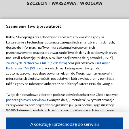
SZCZECIN
/
WARSZAWA
/
WROCŁAW
Szanujemy Twoją prywatność
Dołącz do nas:
Kliknij "Akceptuję i przechodzę do serwisu", aby wyrazić zgody na
korzystanie z technologii automatycznego śledzenia i zbierania danych,
TVP
dostęp do informacji na Twoim urządzeniu końcowym i ich
Abonament TVP
przechowywanie oraz na przetwarzanie Twoich danych osobowych przez
Regulamin TVP
nas, czyli Telewizję Polską S.A. w likwidacji (zwaną dalej również „TVP”),
Emisja w TVP
Zaufanych Partnerów z IAB* (1201 firm)
oraz pozostałych
Zaufanych
Polityka prywatności
Partnerów TVP (93 firm)
, w celach marketingowych (w tym do
Centrum informacji TVP
Moje zgody
zautomatyzowanego dopasowania reklam do Twoich zainteresowań i
mierzenia ich skuteczności) i pozostałych, które wskazujemy poniżej, a
Naziemna Telewizja Cyfrowa
Pomoc
także zgody na udostępnianie przez nas identyfikatora PPID do Google.
Sklep TVP
Biuro reklamy
Twoje dane osobowe zbierane podczas odwiedzania przez Ciebie naszych
Rada Programowa
poszczególnych serwisów
zwanych dalej „Portalem”, w tym informacje
Kontakt
zapisywane za pomocą technologii takich jak: pliki cookie, sygnalizatory
System NOS
WWW lub innych podobnych technologii umożliwiających świadczenie
dopasowanych i bezpiecznych usług, personalizację treści oraz reklam,
Informacje o nadawcy
Kanały
udostępnianie funkcji mediów społecznościowych oraz analizowanie
Akceptuję i przechodzę do serwisu
ruchu w Internecie.
Program dla prasy