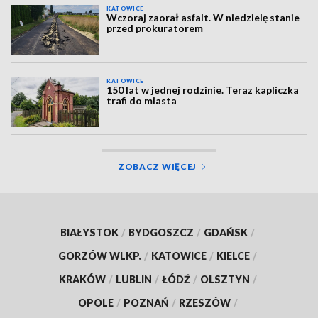
KATOWICE
Wczoraj zaorał asfalt. W niedzielę stanie
przed prokuratorem
KATOWICE
150 lat w jednej rodzinie. Teraz kapliczka
trafi do miasta
ZOBACZ WIĘCEJ
BIAŁYSTOK
/
BYDGOSZCZ
/
GDAŃSK
/
GORZÓW WLKP.
/
KATOWICE
/
KIELCE
/
KRAKÓW
/
LUBLIN
/
ŁÓDŹ
/
OLSZTYN
/
OPOLE
/
POZNAŃ
/
RZESZÓW
/