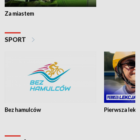
Za miastem
SPORT
Bez hamulców
Pierwsza lekc