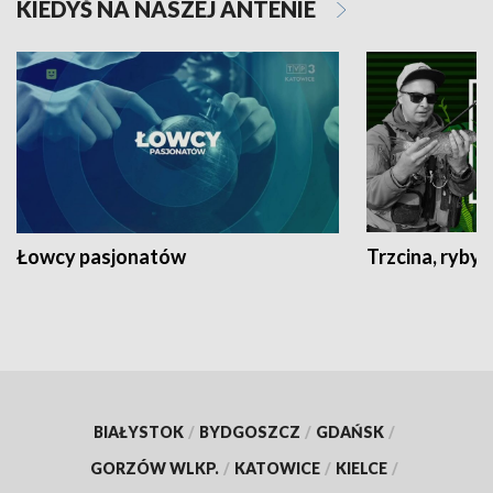
KIEDYŚ NA NASZEJ ANTENIE
Łowcy pasjonatów
Trzcina, ryby 
BIAŁYSTOK
/
BYDGOSZCZ
/
GDAŃSK
/
GORZÓW WLKP.
/
KATOWICE
/
KIELCE
/