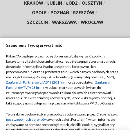
KRAKÓW
/
LUBLIN
/
ŁÓDŹ
/
OLSZTYN
/
OPOLE
/
POZNAŃ
/
RZESZÓW
/
SZCZECIN
/
WARSZAWA
/
WROCŁAW
Szanujemy Twoją prywatność
Dołącz do nas:
Kliknij "Akceptuję i przechodzę do serwisu", aby wyrazić zgody na
korzystanie z technologii automatycznego śledzenia i zbierania danych,
TVP
dostęp do informacji na Twoim urządzeniu końcowym i ich
Abonament TVP
przechowywanie oraz na przetwarzanie Twoich danych osobowych przez
Regulamin TVP
nas, czyli Telewizję Polską S.A. w likwidacji (zwaną dalej również „TVP”),
Emisja w TVP
Polityka prywatności
Zaufanych Partnerów z IAB* (1201 firm)
oraz pozostałych
Zaufanych
Partnerów TVP (93 firm)
, w celach marketingowych (w tym do
Centrum informacji TVP
Moje zgody
zautomatyzowanego dopasowania reklam do Twoich zainteresowań i
mierzenia ich skuteczności) i pozostałych, które wskazujemy poniżej, a
Naziemna Telewizja Cyfrowa
Pomoc
także zgody na udostępnianie przez nas identyfikatora PPID do Google.
Sklep TVP
Biuro reklamy
Twoje dane osobowe zbierane podczas odwiedzania przez Ciebie naszych
Rada Programowa
Kontakt
poszczególnych serwisów
zwanych dalej „Portalem”, w tym informacje
zapisywane za pomocą technologii takich jak: pliki cookie, sygnalizatory
System NOS
WWW lub innych podobnych technologii umożliwiających świadczenie