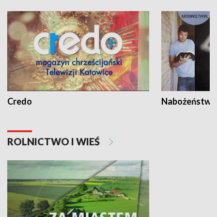
Credo
Nabożeństwa 
ROLNICTWO I WIEŚ