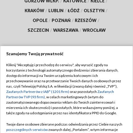
GORZÓW WLKP.
/
KATOWICE
/
KIELCE
/
KRAKÓW
/
LUBLIN
/
ŁÓDŹ
/
OLSZTYN
/
OPOLE
/
POZNAŃ
/
RZESZÓW
/
SZCZECIN
/
WARSZAWA
/
WROCŁAW
Szanujemy Twoją prywatność
Dołącz do nas:
Kliknij "Akceptuję i przechodzę do serwisu", aby wyrazić zgody na
korzystanie z technologii automatycznego śledzenia i zbierania danych,
TVP
dostęp do informacji na Twoim urządzeniu końcowym i ich
Abonament TVP
przechowywanie oraz na przetwarzanie Twoich danych osobowych przez
Regulamin TVP
nas, czyli Telewizję Polską S.A. w likwidacji (zwaną dalej również „TVP”),
Emisja w TVP
Polityka prywatności
Zaufanych Partnerów z IAB* (1201 firm)
oraz pozostałych
Zaufanych
Partnerów TVP (93 firm)
, w celach marketingowych (w tym do
Centrum informacji TVP
Moje zgody
zautomatyzowanego dopasowania reklam do Twoich zainteresowań i
mierzenia ich skuteczności) i pozostałych, które wskazujemy poniżej, a
Naziemna Telewizja Cyfrowa
Pomoc
także zgody na udostępnianie przez nas identyfikatora PPID do Google.
Sklep TVP
Biuro reklamy
Twoje dane osobowe zbierane podczas odwiedzania przez Ciebie naszych
Rada Programowa
Kontakt
poszczególnych serwisów
zwanych dalej „Portalem”, w tym informacje