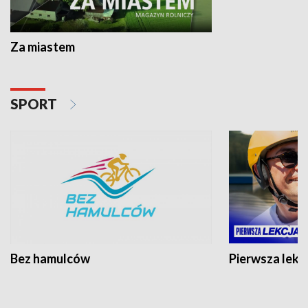
Za miastem
SPORT
Bez hamulców
Pierwsza lekc