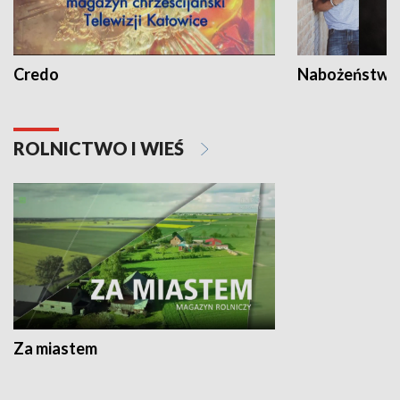
Credo
Nabożeństwa 
ROLNICTWO I WIEŚ
Za miastem