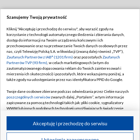
Szanujemy Twoją prywatność
Dołącz do nas:
Kliknij "Akceptuję i przechodzę do serwisu", aby wyrazić zgody na
korzystanie z technologii automatycznego śledzenia i zbierania danych,
TVP
dostęp do informacji na Twoim urządzeniu końcowym i ich
Abonament TVP
przechowywanie oraz na przetwarzanie Twoich danych osobowych przez
Regulamin TVP
nas, czyli Telewizję Polską S.A. w likwidacji (zwaną dalej również „TVP”),
Emisja w TVP
Polityka prywatności
Zaufanych Partnerów z IAB* (1201 firm)
oraz pozostałych
Zaufanych
Partnerów TVP (93 firm)
, w celach marketingowych (w tym do
Centrum informacji TVP
Moje zgody
zautomatyzowanego dopasowania reklam do Twoich zainteresowań i
mierzenia ich skuteczności) i pozostałych, które wskazujemy poniżej, a
Naziemna Telewizja Cyfrowa
Pomoc
także zgody na udostępnianie przez nas identyfikatora PPID do Google.
Sklep TVP
Biuro reklamy
Twoje dane osobowe zbierane podczas odwiedzania przez Ciebie naszych
Rada Programowa
Kontakt
poszczególnych serwisów
zwanych dalej „Portalem”, w tym informacje
zapisywane za pomocą technologii takich jak: pliki cookie, sygnalizatory
System NOS
WWW lub innych podobnych technologii umożliwiających świadczenie
dopasowanych i bezpiecznych usług, personalizację treści oraz reklam,
Informacje o nadawcy
Kanały
udostępnianie funkcji mediów społecznościowych oraz analizowanie
Akceptuję i przechodzę do serwisu
ruchu w Internecie.
Program dla prasy
©2026 Telewizja Polska S.A. w likwidacji
Biuro Reklamy
Twoje dane osobowe zbierane podczas odwiedzania przez Ciebie
Ustawienia zaawansowane