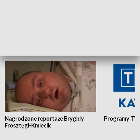
Aktualności sprzed lat
Z historią w tl
INNE
Nagrodzone reportaże Brygidy
Programy TVP
Frosztęgi-Kmiecik