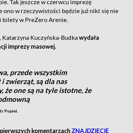
pie. Tak jeszcze w czerwcu imprezę
e ono w rzeczywistości będzie już nikt się nie
li bilety w PreZero Arenie.
c, Katarzyna Kuczyńska-Budka
wydała
cji imprezy masowej.
wa, przede wszystkim
i zwierząt, są dla nas
 że one są na tyle istotne, że
ę odmowną
tr Popiel.
az pierwszych komentarzach
ZNAJDZIECIE