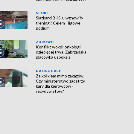
SPORT
Siatkarki BKS-u wznowiły
treningi! Celem - ligowe
podium
ZDROWIE
Konflikt wokół onkologii
dziecięcej trwa. Zabrzańska
placówka uspokaja
NA DROGACH
Za kółkiem mimo zakazów.
Czy ministerstwo zaostrzy
kary dla kierowców -
recydywistów?