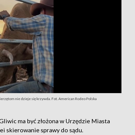
erzętom nie dzieje się krzywda. Fot. American Rodeo Polska
 Gliwic ma być złożona w Urzędzie Miasta
ei skierowanie sprawy do sądu.