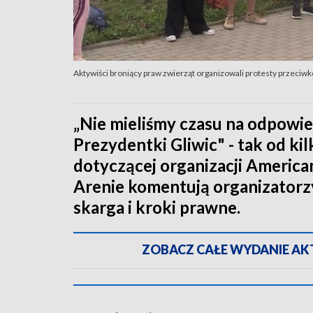
Aktywiści broniący praw zwierząt organizowali protesty przeciw
„Nie mieliśmy czasu na odpowied
Prezydentki Gliwic" - tak od k
dotyczącej organizacji America
Arenie komentują organizatorzy
skarga i kroki prawne.
ZOBACZ CAŁE WYDANIE AKTU