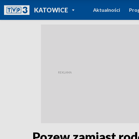
POWRÓT DO
KATOWICE
Aktualności
Pro
TVP REGIONY
Pozew zamiast rod