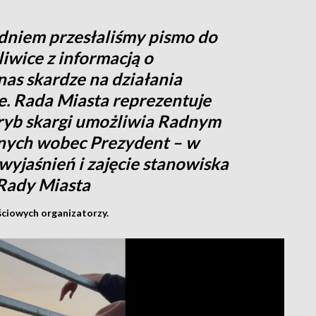
niem przesłaliśmy pismo do
iwice z informacją o
as skardze na działania
e. Rada Miasta reprezentuje
tryb skargi umożliwia Radnym
lnych wobec Prezydent – w
wyjaśnień i zajęcie stanowiska
 Rady Miasta
ściowych organizatorzy.