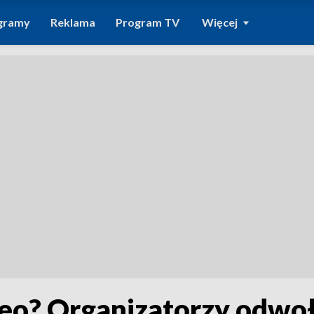
gramy
Reklama
Program TV
Więcej
eo? Organizatorzy odwoł