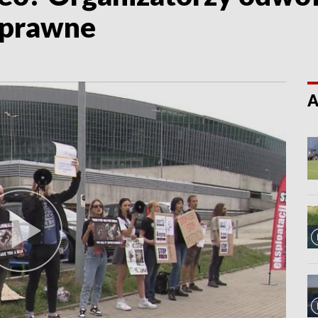
 prawne
A