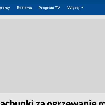
gramy
Reklama
Program TV
Więcej
Rachunki za ogrzewanie m