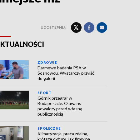
UDOSTĘPNIJ:
KTUALNOŚCI
ZDROWIE
Darmowe badania PSA w
Sosnowcu. Wystarczy przyjść
do galerii
SPORT
Górnik przegrał w
Budapeszcie. O awans
powalczy przed własną
publicznością
SPOŁECZNE
Klimatyzacja, praca zdalna,
krótsze dyżury. Jak firmy na