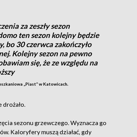
czenia za zeszły sezon
domo ten sezon kolejny będzie
y, bo 30 czerwca zakończyło
lnej. Kolejny sezon na pewno
 obawiam się, że ze względu na
oższy
eszkaniowa „Piast” w Katowicach.
e drożało.
częcia sezonu grzewczego. Wyznacza go
ów. Kaloryfery muszą działać, gdy