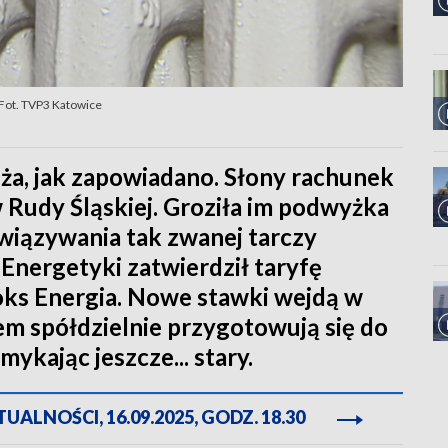
 Fot. TVP3 Katowice
uża, jak zapowiadano. Słony rachunek
 Rudy Śląskiej. Groziła im podwyżka
iązywania tak zwanej tarczy
 Energetyki zatwierdził taryfę
s Energia. Nowe stawki wejdą w
em spółdzielnie przygotowują się do
kając jeszcze... stary.
ALNOŚCI, 16.09.2025, GODZ. 18.30