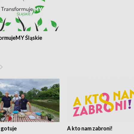
ormujeMY Śląskie
 gotuje
A kto nam zabroni!