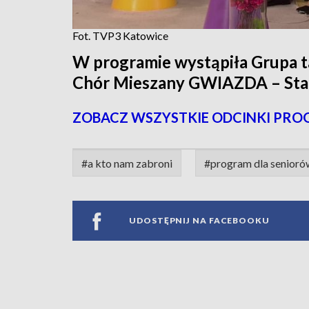
Fot. TVP3 Katowice
W programie wystąpiła Grupa 
Chór Mieszany GWIAZDA – Sta
ZOBACZ WSZYSTKIE ODCINKI PRO
#a kto nam zabroni
#program dla senioró
UDOSTĘPNIJ NA FACEBOOKU