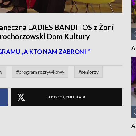
taneczna LADIES BANDITOS z Żor i
rochorzowski Dom Kultury
A
GRAMU „A KTO NAM ZABRONI!”
w
#program rozrywkowy
#seniorzy
UDOSTĘPNIJ NA X
A