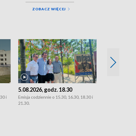
ZOBACZ WIĘCEJ
5.08.2026, godz. 18.30
4.08.2026, g
30 i
Emisja codziennie o 15.30, 16.30, 18.30 i
Emisja codziennie
21.30.
21.30.