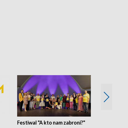
Festiwal "A kto nam zabroni?"
Mikrokosmo