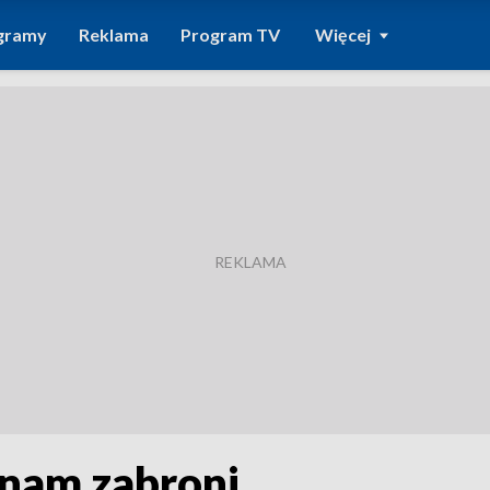
gramy
Reklama
Program TV
Więcej
 nam zabroni