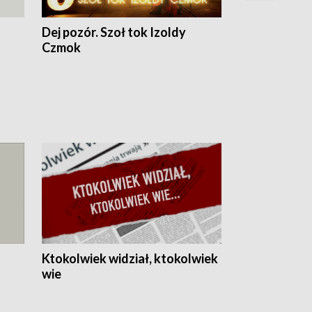
Dej pozór. Szoł tok Izoldy
Dzień z blisk
Czmok
Ktokolwiek widział, ktokolwiek
wie