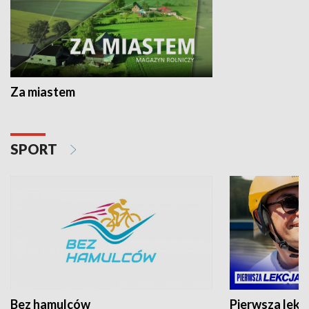
Za miastem
SPORT
Bez hamulców
Pierwsza lekc