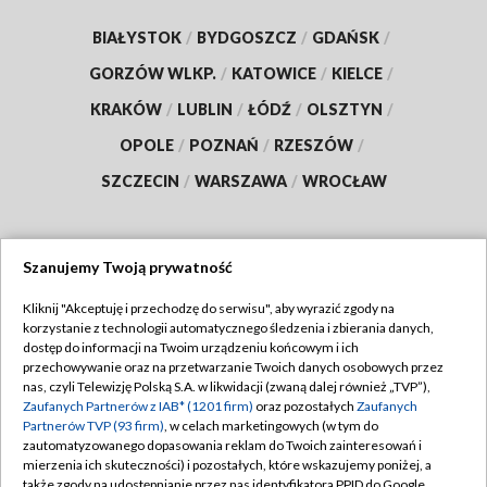
BIAŁYSTOK
/
BYDGOSZCZ
/
GDAŃSK
/
GORZÓW WLKP.
/
KATOWICE
/
KIELCE
/
KRAKÓW
/
LUBLIN
/
ŁÓDŹ
/
OLSZTYN
/
OPOLE
/
POZNAŃ
/
RZESZÓW
/
SZCZECIN
/
WARSZAWA
/
WROCŁAW
Szanujemy Twoją prywatność
Dołącz do nas:
Kliknij "Akceptuję i przechodzę do serwisu", aby wyrazić zgody na
korzystanie z technologii automatycznego śledzenia i zbierania danych,
TVP
dostęp do informacji na Twoim urządzeniu końcowym i ich
Abonament TVP
przechowywanie oraz na przetwarzanie Twoich danych osobowych przez
Regulamin TVP
nas, czyli Telewizję Polską S.A. w likwidacji (zwaną dalej również „TVP”),
Emisja w TVP
Polityka prywatności
Zaufanych Partnerów z IAB* (1201 firm)
oraz pozostałych
Zaufanych
Partnerów TVP (93 firm)
, w celach marketingowych (w tym do
Centrum informacji TVP
Moje zgody
zautomatyzowanego dopasowania reklam do Twoich zainteresowań i
mierzenia ich skuteczności) i pozostałych, które wskazujemy poniżej, a
Naziemna Telewizja Cyfrowa
Pomoc
także zgody na udostępnianie przez nas identyfikatora PPID do Google.