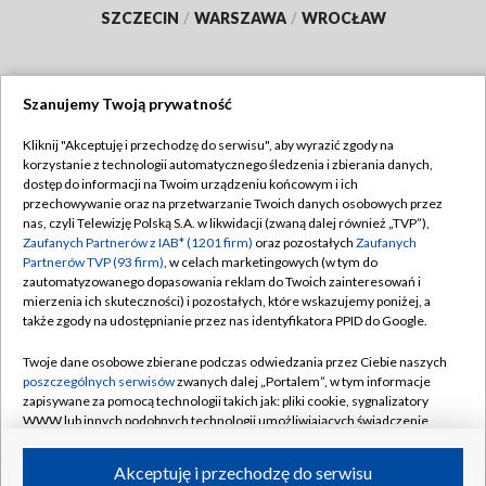
SZCZECIN
/
WARSZAWA
/
WROCŁAW
Szanujemy Twoją prywatność
Dołącz do nas:
Kliknij "Akceptuję i przechodzę do serwisu", aby wyrazić zgody na
korzystanie z technologii automatycznego śledzenia i zbierania danych,
TVP
dostęp do informacji na Twoim urządzeniu końcowym i ich
Abonament TVP
przechowywanie oraz na przetwarzanie Twoich danych osobowych przez
Regulamin TVP
nas, czyli Telewizję Polską S.A. w likwidacji (zwaną dalej również „TVP”),
Emisja w TVP
Zaufanych Partnerów z IAB* (1201 firm)
oraz pozostałych
Zaufanych
Polityka prywatności
Partnerów TVP (93 firm)
, w celach marketingowych (w tym do
Centrum informacji TVP
Moje zgody
zautomatyzowanego dopasowania reklam do Twoich zainteresowań i
mierzenia ich skuteczności) i pozostałych, które wskazujemy poniżej, a
Naziemna Telewizja Cyfrowa
Pomoc
także zgody na udostępnianie przez nas identyfikatora PPID do Google.
Sklep TVP
Biuro reklamy
Twoje dane osobowe zbierane podczas odwiedzania przez Ciebie naszych
Rada Programowa
poszczególnych serwisów
zwanych dalej „Portalem”, w tym informacje
Kontakt
zapisywane za pomocą technologii takich jak: pliki cookie, sygnalizatory
System NOS
WWW lub innych podobnych technologii umożliwiających świadczenie
dopasowanych i bezpiecznych usług, personalizację treści oraz reklam,
Informacje o nadawcy
Kanały
udostępnianie funkcji mediów społecznościowych oraz analizowanie
Akceptuję i przechodzę do serwisu
ruchu w Internecie.
Program dla prasy