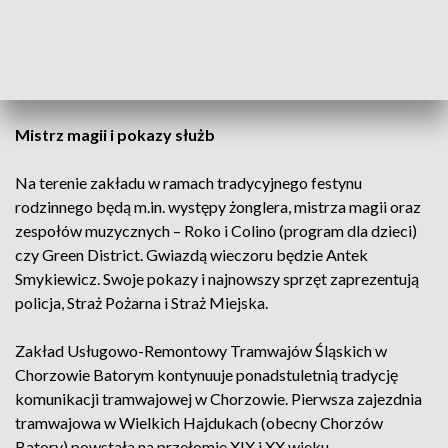
- S5 – 102Na nr 183 (jedyny czynny wagon tego typu w
Tramwajach Śląskich),
- S9 – 116Nd nr 802 ( jeden z kilku Citadisów, które są
najbliższe oryginałowi z wyglądu fabrycznego).
Mistrz magii i pokazy służb
Na terenie zakładu w ramach tradycyjnego festynu
rodzinnego będą m.in. występy żonglera, mistrza magii oraz
zespołów muzycznych – Roko i Colino (program dla dzieci)
czy Green District. Gwiazdą wieczoru będzie Antek
Smykiewicz. Swoje pokazy i najnowszy sprzęt zaprezentują
policja, Straż Pożarna i Straż Miejska.
Zakład Usługowo-Remontowy Tramwajów Śląskich w
Chorzowie Batorym kontynuuje ponadstuletnią tradycję
komunikacji tramwajowej w Chorzowie. Pierwsza zajezdnia
tramwajowa w Wielkich Hajdukach (obecny Chorzów
Batory) powstała na przełomie XIX i XX wieku.