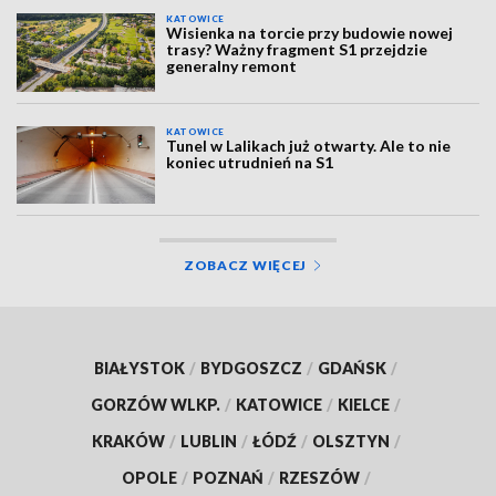
KATOWICE
Wisienka na torcie przy budowie nowej
trasy? Ważny fragment S1 przejdzie
generalny remont
KATOWICE
Tunel w Lalikach już otwarty. Ale to nie
koniec utrudnień na S1
ZOBACZ WIĘCEJ
BIAŁYSTOK
/
BYDGOSZCZ
/
GDAŃSK
/
GORZÓW WLKP.
/
KATOWICE
/
KIELCE
/
KRAKÓW
/
LUBLIN
/
ŁÓDŹ
/
OLSZTYN
/
OPOLE
/
POZNAŃ
/
RZESZÓW
/