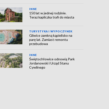
INNE
150 lat w jednej rodzinie.
Teraz kapliczka trafi do miasta
TURYSTYKA I WYPOCZYNEK
Gliwice zamkną kąpielisko na
parę lat. Zamiast remontu
przebudowa
INNE
Świętochłowice odnowią Park
Jordanowski i Urząd Stanu
Cywilnego