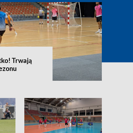
tko! Trwają
sezonu