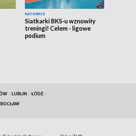
KATOWICE
Siatkarki BKS-u wznowiły
treningi! Celem - ligowe
podium
KÓW
/
LUBLIN
/
ŁÓDŹ
/
ROCŁAW