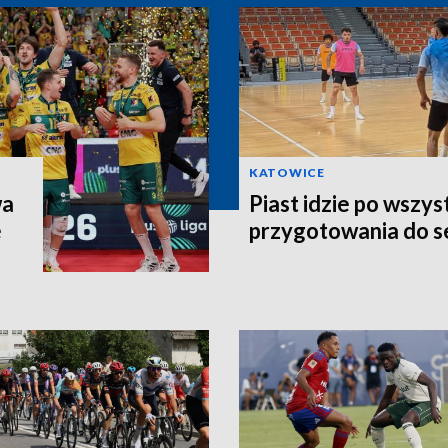
KATOWICE
wa
Piast idzie po wszys
e
przygotowania do 