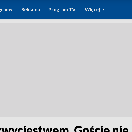
gramy
Reklama
Program TV
Więcej
zwycięstwem. Goście nie 