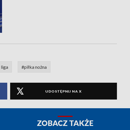
 liga
#piłka nożna
UDOSTĘPNIJ NA X
ZOBACZ TAKŻE