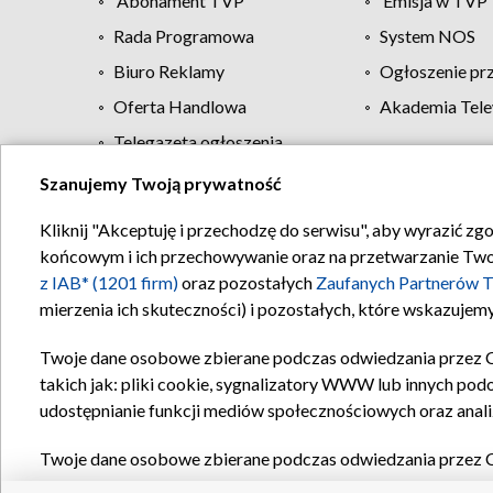
Abonament TVP
Emisja w TVP
Rada Programowa
System NOS
Biuro Reklamy
Ogłoszenie pr
Oferta Handlowa
Akademia Tele
Telegazeta ogłoszenia
Szanujemy Twoją prywatność
Regulamin TVP
Kliknij "Akceptuję i przechodzę do serwisu", aby wyrazić zg
końcowym i ich przechowywanie oraz na przetwarzanie Twoich
z IAB* (1201 firm)
oraz pozostałych
Zaufanych Partnerów T
mierzenia ich skuteczności) i pozostałych, które wskazujemy
Twoje dane osobowe zbierane podczas odwiedzania przez 
takich jak: pliki cookie, sygnalizatory WWW lub innych pod
udostępnianie funkcji mediów społecznościowych oraz anali
Twoje dane osobowe zbierane podczas odwiedzania przez 
plików cookie, informacje o Twoich wyszukiwaniach w serwi