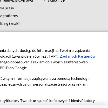
 Telewizja Cyfrowa
Sklep TVP
la prasy
tograficzny
sing (znaki)
klamy
Kontakt
rania danych, dostęp do informacji na Twoim urządzeniu
idacji (zwaną dalej również „TVP”),
Zaufanych Partnerów
anego dopasowania reklam do Twoich zainteresowań i
a PPID do Google.
”, w tym informacje zapisywane za pomocą technologii
zpiecznych usług, personalizację treści oraz reklam,
identyfikatory Twoich urządzeń końcowych i identyfikatory
P,
Zaufanych Partnerów z IAB
oraz pozostałych
Zaufanych