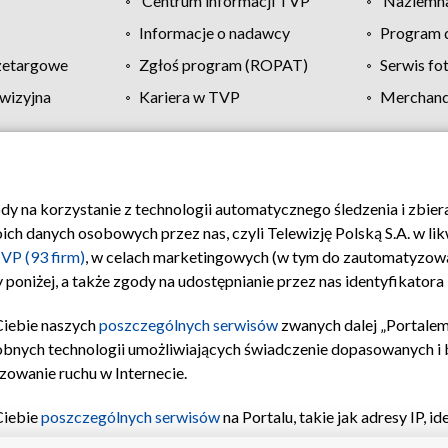
Centrum informacji TVP
Naziemna
Informacje o nadawcy
Program d
zetargowe
Zgłoś program (ROPAT)
Serwis fo
wizyjna
Kariera w TVP
Merchandi
Polityka prywatności
Moje zgody
Pomoc
Biuro re
ody na korzystanie z technologii automatycznego śledzenia i zbie
 danych osobowych przez nas, czyli Telewizję Polską S.A. w likw
VP (93 firm)
, w celach marketingowych (w tym do zautomatyzow
 poniżej, a także zgody na udostępnianie przez nas identyfikator
Ciebie naszych
poszczególnych serwisów
zwanych dalej „Portalem
obnych technologii umożliwiających świadczenie dopasowanych i be
zowanie ruchu w Internecie.
Ciebie
poszczególnych serwisów
na Portalu, takie jak adresy IP, 
sach Portalu czy historia odwiedzin będą przetwarzane przez TV