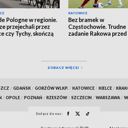
CE
KATOWICE
de Pologne w regionie.
Bez bramek w
ze przejechali przez
Częstochowie. Trudne
ce czy Tychy, skończą
zadanie Rakowa przed
cierzu
rewanżem
ZOBACZ WIĘCEJ
SZCZ
/
GDAŃSK
/
GORZÓW WLKP.
/
KATOWICE
/
KIELCE
/
KRA
N
/
OPOLE
/
POZNAŃ
/
RZESZÓW
/
SZCZECIN
/
WARSZAWA
/
W
Dołącz do nas: