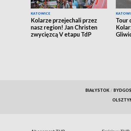
KATOWICE
KATOWI
Kolarze przejechali przez
Tour 
nasz region! Jan Christen
Kolar
zwycięzcą V etapu TdP
Gliwi
na Ko
BIAŁYSTOK
/
BYDGO
OLSZTY