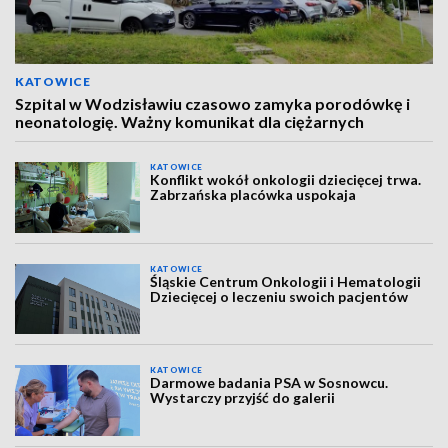
KATOWICE
Szpital w Wodzisławiu czasowo zamyka porodówkę i
neonatologię. Ważny komunikat dla ciężarnych
KATOWICE
Konflikt wokół onkologii dziecięcej trwa.
Zabrzańska placówka uspokaja
KATOWICE
Śląskie Centrum Onkologii i Hematologii
Dziecięcej o leczeniu swoich pacjentów
KATOWICE
Darmowe badania PSA w Sosnowcu.
Wystarczy przyjść do galerii