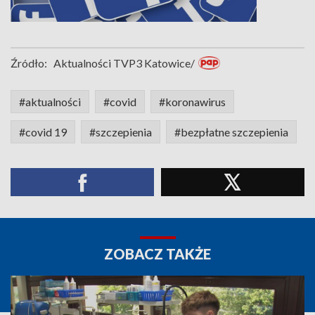
Źródło:
Aktualności TVP3 Katowice/
#aktualności
#covid
#koronawirus
#covid 19
#szczepienia
#bezpłatne szczepienia
ZOBACZ TAKŻE