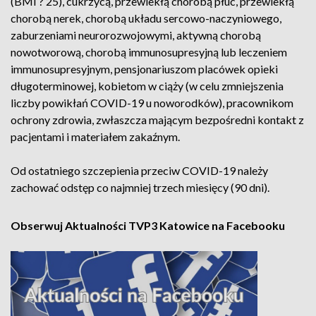
(BMI ? 25), cukrzycą, przewlekłą chorobą płuc, przewlekłą
chorobą nerek, chorobą układu sercowo-naczyniowego,
zaburzeniami neurorozwojowymi, aktywną chorobą
nowotworową, chorobą immunosupresyjną lub leczeniem
immunosupresyjnym, pensjonariuszom placówek opieki
długoterminowej, kobietom w ciąży (w celu zmniejszenia
liczby powikłań COVID-19 u noworodków), pracownikom
ochrony zdrowia, zwłaszcza mającym bezpośredni kontakt z
pacjentami i materiałem zakaźnym.
Od ostatniego szczepienia przeciw COVID-19 należy
zachować odstęp co najmniej trzech miesięcy (90 dni).
Obserwuj Aktualności TVP3 Katowice na Facebooku