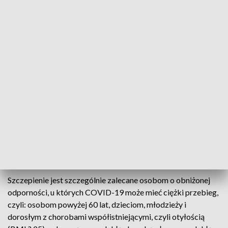
Szczyt zachorowań w ubiegłym roku przypadł w połowie
września, gdy jednego dnia wskaźnik zachorowań na COVID-
19 wyniósł 141 przypadków na 100 tys. Mieszkańców.
Kto powinien szczepić się przeciwko COVID-19?
W sezonie jesienno-zimowym 2024/2025 zaszczepiło się
ponad pół miliona osób. W większości były to osoby w wieku
senioralnym. Ponad 100 tys. osób, które zdecydowały się
przyjąć szczepionkę, miało od 70 do 74 lat. W sezonie
2023/2024 na COVID-19 zaszczepiło się blisko 800 tys.
Osób.
Szczepienie jest szczególnie zalecane osobom o obniżonej
odporności, u których COVID-19 może mieć ciężki przebieg,
czyli: osobom powyżej 60 lat, dzieciom, młodzieży i
dorosłym z chorobami współistniejącymi, czyli otyłością