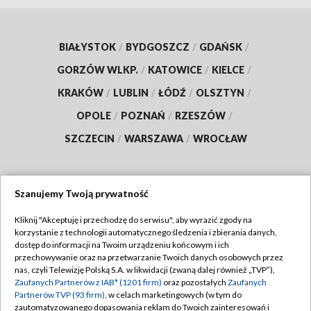
BIAŁYSTOK
/
BYDGOSZCZ
/
GDAŃSK
/
GORZÓW WLKP.
/
KATOWICE
/
KIELCE
/
KRAKÓW
/
LUBLIN
/
ŁÓDŹ
/
OLSZTYN
/
OPOLE
/
POZNAŃ
/
RZESZÓW
/
SZCZECIN
/
WARSZAWA
/
WROCŁAW
Szanujemy Twoją prywatność
Dołącz do nas:
Kliknij "Akceptuję i przechodzę do serwisu", aby wyrazić zgody na
korzystanie z technologii automatycznego śledzenia i zbierania danych,
TVP
dostęp do informacji na Twoim urządzeniu końcowym i ich
Abonament TVP
przechowywanie oraz na przetwarzanie Twoich danych osobowych przez
Regulamin TVP
nas, czyli Telewizję Polską S.A. w likwidacji (zwaną dalej również „TVP”),
Emisja w TVP
Zaufanych Partnerów z IAB* (1201 firm)
oraz pozostałych
Zaufanych
Polityka prywatności
Partnerów TVP (93 firm)
, w celach marketingowych (w tym do
Centrum informacji TVP
Moje zgody
zautomatyzowanego dopasowania reklam do Twoich zainteresowań i