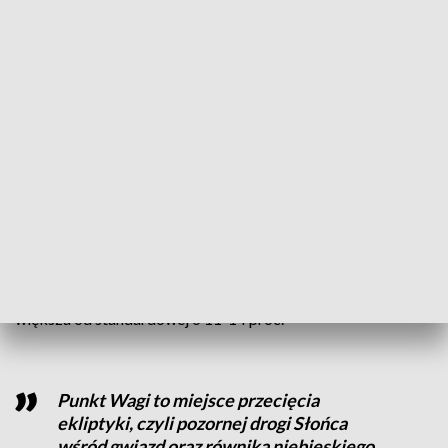
AKTUALNOŚCI, 22.09.2025, GODZ.
18.30
Astronomiczna jesień przychodzi, gdy Słońce przejdzie
przez punkt zwany punktem Wagi. W tym roku będzie to 22
września o godzinie 20.19 czasu obowiązującego w Polsce.
Jesienią będzie można zaobserwować trzy pełnie Księżyca: 7
października, 5 listopada i 5 grudnia. Wszystkie trzy będą
tzw. superpełniami, bo naturalny ziemski satelita będzie
wyjątkowo duży, średnica jego tarczy będzie wydawała się
większa od standardowej o 11-14 proc.
Punkt Wagi to miejsce przecięcia
ekliptyki, czyli pozornej drogi Słońca
wśród gwiazd oraz równika niebieskiego,