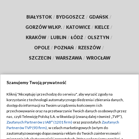
BIAŁYSTOK
/
BYDGOSZCZ
/
GDAŃSK
/
GORZÓW WLKP.
/
KATOWICE
/
KIELCE
/
KRAKÓW
/
LUBLIN
/
ŁÓDŹ
/
OLSZTYN
/
OPOLE
/
POZNAŃ
/
RZESZÓW
/
SZCZECIN
/
WARSZAWA
/
WROCŁAW
Szanujemy Twoją prywatność
Dołącz do nas:
Kliknij "Akceptuję i przechodzę do serwisu", aby wyrazić zgody na
korzystanie z technologii automatycznego śledzenia i zbierania danych,
TVP
dostęp do informacji na Twoim urządzeniu końcowym i ich
Abonament TVP
przechowywanie oraz na przetwarzanie Twoich danych osobowych przez
Regulamin TVP
nas, czyli Telewizję Polską S.A. w likwidacji (zwaną dalej również „TVP”),
Emisja w TVP
Polityka prywatności
Zaufanych Partnerów z IAB* (1201 firm)
oraz pozostałych
Zaufanych
Partnerów TVP (93 firm)
, w celach marketingowych (w tym do
Centrum informacji TVP
Moje zgody
zautomatyzowanego dopasowania reklam do Twoich zainteresowań i
mierzenia ich skuteczności) i pozostałych, które wskazujemy poniżej, a