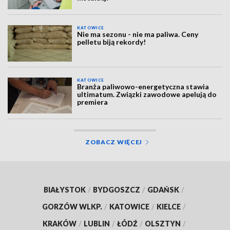
KATOWICE
Nie ma sezonu - nie ma paliwa. Ceny
pelletu biją rekordy!
KATOWICE
Branża paliwowo-energetyczna stawia
ultimatum. Związki zawodowe apelują do
premiera
ZOBACZ WIĘCEJ
BIAŁYSTOK
/
BYDGOSZCZ
/
GDAŃSK
/
GORZÓW WLKP.
/
KATOWICE
/
KIELCE
/
KRAKÓW
/
LUBLIN
/
ŁÓDŹ
/
OLSZTYN
/