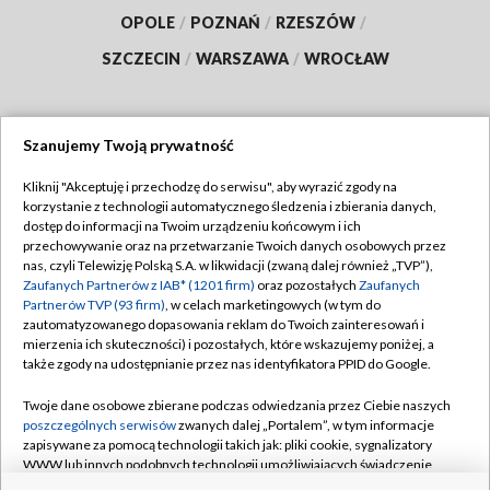
OPOLE
/
POZNAŃ
/
RZESZÓW
/
SZCZECIN
/
WARSZAWA
/
WROCŁAW
Szanujemy Twoją prywatność
Dołącz do nas:
Kliknij "Akceptuję i przechodzę do serwisu", aby wyrazić zgody na
korzystanie z technologii automatycznego śledzenia i zbierania danych,
TVP
dostęp do informacji na Twoim urządzeniu końcowym i ich
Abonament TVP
przechowywanie oraz na przetwarzanie Twoich danych osobowych przez
Regulamin TVP
nas, czyli Telewizję Polską S.A. w likwidacji (zwaną dalej również „TVP”),
Emisja w TVP
Zaufanych Partnerów z IAB* (1201 firm)
oraz pozostałych
Zaufanych
Polityka prywatności
Partnerów TVP (93 firm)
, w celach marketingowych (w tym do
Centrum informacji TVP
Moje zgody
zautomatyzowanego dopasowania reklam do Twoich zainteresowań i
mierzenia ich skuteczności) i pozostałych, które wskazujemy poniżej, a
Naziemna Telewizja Cyfrowa
Pomoc
także zgody na udostępnianie przez nas identyfikatora PPID do Google.
Sklep TVP
Biuro reklamy
Twoje dane osobowe zbierane podczas odwiedzania przez Ciebie naszych
Rada Programowa
poszczególnych serwisów
zwanych dalej „Portalem”, w tym informacje
Kontakt
zapisywane za pomocą technologii takich jak: pliki cookie, sygnalizatory
System NOS
WWW lub innych podobnych technologii umożliwiających świadczenie
dopasowanych i bezpiecznych usług, personalizację treści oraz reklam,