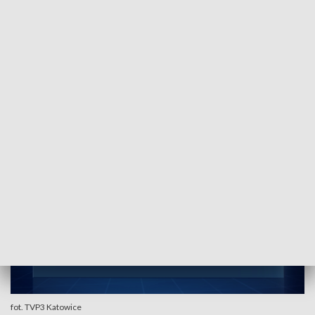
wprowadzić systemu, który dotyczy
praktycznie większości sklepów w Polsce
w ciągu jednego dnia. No to potrwa 3
miesiące do pół roku. Przyzwyczaimy się,
stanie się to normalną codzienną
czynnością
- zaznacza Piotr Toborek, Portal Samorządowy.
fot. TVP3 Katowice