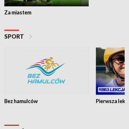
Za miastem
SPORT
Bez hamulców
Pierwsza lekc