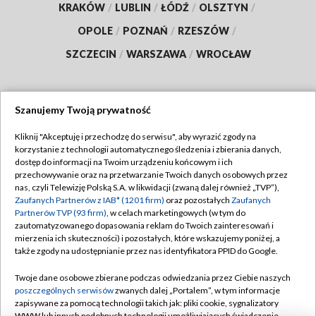
KRAKÓW
/
LUBLIN
/
ŁÓDŹ
/
OLSZTYN
/
OPOLE
/
POZNAŃ
/
RZESZÓW
/
SZCZECIN
/
WARSZAWA
/
WROCŁAW
Szanujemy Twoją prywatność
Dołącz do nas:
Kliknij "Akceptuję i przechodzę do serwisu", aby wyrazić zgody na
korzystanie z technologii automatycznego śledzenia i zbierania danych,
TVP
dostęp do informacji na Twoim urządzeniu końcowym i ich
Abonament TVP
przechowywanie oraz na przetwarzanie Twoich danych osobowych przez
Regulamin TVP
nas, czyli Telewizję Polską S.A. w likwidacji (zwaną dalej również „TVP”),
Emisja w TVP
Polityka prywatności
Zaufanych Partnerów z IAB* (1201 firm)
oraz pozostałych
Zaufanych
Partnerów TVP (93 firm)
, w celach marketingowych (w tym do
Centrum informacji TVP
Moje zgody
zautomatyzowanego dopasowania reklam do Twoich zainteresowań i
mierzenia ich skuteczności) i pozostałych, które wskazujemy poniżej, a
Naziemna Telewizja Cyfrowa
Pomoc
także zgody na udostępnianie przez nas identyfikatora PPID do Google.
Sklep TVP
Biuro reklamy
Twoje dane osobowe zbierane podczas odwiedzania przez Ciebie naszych
Rada Programowa
Kontakt
poszczególnych serwisów
zwanych dalej „Portalem”, w tym informacje
zapisywane za pomocą technologii takich jak: pliki cookie, sygnalizatory
System NOS
WWW lub innych podobnych technologii umożliwiających świadczenie