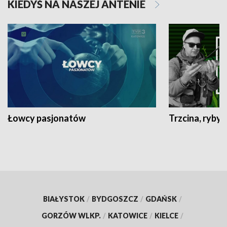
KIEDYŚ NA NASZEJ ANTENIE
Łowcy pasjonatów
Trzcina, ryby 
BIAŁYSTOK
/
BYDGOSZCZ
/
GDAŃSK
/
GORZÓW WLKP.
/
KATOWICE
/
KIELCE
/