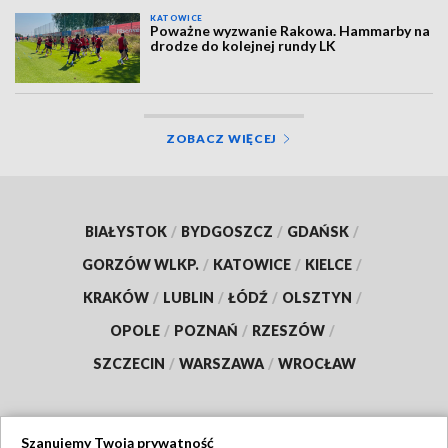
KATOWICE
Poważne wyzwanie Rakowa. Hammarby na
drodze do kolejnej rundy LK
ZOBACZ WIĘCEJ
BIAŁYSTOK
/
BYDGOSZCZ
/
GDAŃSK
/
GORZÓW WLKP.
/
KATOWICE
/
KIELCE
/
KRAKÓW
/
LUBLIN
/
ŁÓDŹ
/
OLSZTYN
/
OPOLE
/
POZNAŃ
/
RZESZÓW
/
SZCZECIN
/
WARSZAWA
/
WROCŁAW
Szanujemy Twoją prywatność