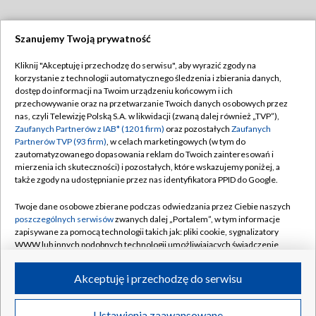
Szanujemy Twoją prywatność
Dołącz do nas:
Kliknij "Akceptuję i przechodzę do serwisu", aby wyrazić zgody na
korzystanie z technologii automatycznego śledzenia i zbierania danych,
TVP
dostęp do informacji na Twoim urządzeniu końcowym i ich
Abonament TVP
przechowywanie oraz na przetwarzanie Twoich danych osobowych przez
Regulamin TVP
nas, czyli Telewizję Polską S.A. w likwidacji (zwaną dalej również „TVP”),
Emisja w TVP
Polityka prywatności
Zaufanych Partnerów z IAB* (1201 firm)
oraz pozostałych
Zaufanych
Partnerów TVP (93 firm)
, w celach marketingowych (w tym do
Centrum informacji TVP
Moje zgody
zautomatyzowanego dopasowania reklam do Twoich zainteresowań i
mierzenia ich skuteczności) i pozostałych, które wskazujemy poniżej, a
Naziemna Telewizja Cyfrowa
Pomoc
także zgody na udostępnianie przez nas identyfikatora PPID do Google.
Sklep TVP
Biuro reklamy
Twoje dane osobowe zbierane podczas odwiedzania przez Ciebie naszych
Rada Programowa
Kontakt
poszczególnych serwisów
zwanych dalej „Portalem”, w tym informacje
zapisywane za pomocą technologii takich jak: pliki cookie, sygnalizatory
System NOS
WWW lub innych podobnych technologii umożliwiających świadczenie
dopasowanych i bezpiecznych usług, personalizację treści oraz reklam,
Informacje o nadawcy
Kanały
udostępnianie funkcji mediów społecznościowych oraz analizowanie
Akceptuję i przechodzę do serwisu
ruchu w Internecie.
Program dla prasy
©2026 Telewizja Polska S.A. w likwidacji
Biuro Reklamy
Twoje dane osobowe zbierane podczas odwiedzania przez Ciebie
Ustawienia zaawansowane