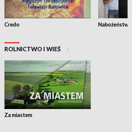
Credo
Nabożeństwa 
ROLNICTWO I WIEŚ
Za miastem