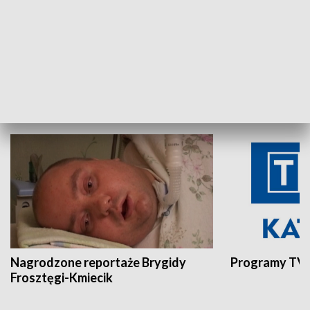
Aktualności sprzed lat
Z historią w tl
INNE
Nagrodzone reportaże Brygidy
Programy TVP
Frosztęgi-Kmiecik