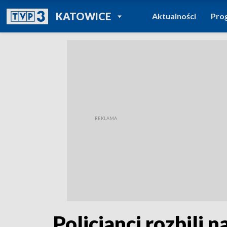
POWRÓT DO
KATOWICE
Aktualności
Pro
TVP REGIONY
Policjanci rozbili