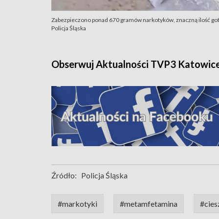
Zabezpieczono ponad 670 gramów narkotyków, znaczną ilość gotó
Policja Śląska
Obserwuj Aktualności TVP3 Katowic
Źródło:
Policja Śląska
#markotyki
#metamfetamina
#cies