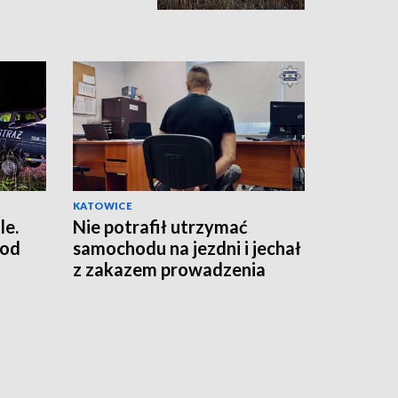
KATOWICE
le.
Nie potrafił utrzymać
 od
samochodu na jezdni i jechał
z zakazem prowadzenia
pojazdów