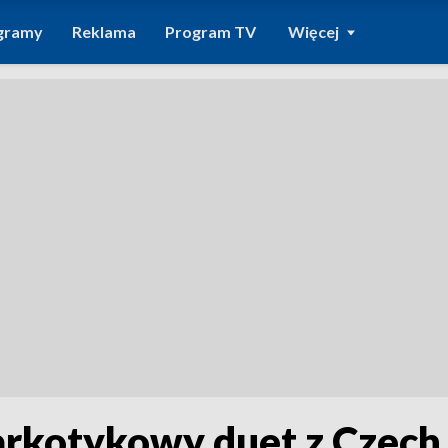
gramy
Reklama
Program TV
Więcej
 narkotykowy duet z Czec