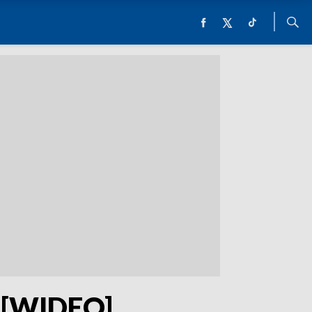
h [WIDEO]