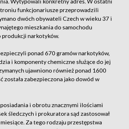
nia. Wytypowali konkretny adres. W ostatni
troniu funkcjonariusze przeprowadzili
rzymano dwóch obywateli Czech w wieku 37 i
wynajętego mieszkania do samochodu
o produkcji narkotyków.
bezpieczyli ponad 670 gramów narkotyków,
dzia i komponenty chemiczne służące do jej
trzymanych ujawniono również ponad 1600
ość została zabezpieczona jako dowód w
 posiadania i obrotu znacznymi ilościami
ek śledczych i prokuratora sąd zastosował
 miesiące. Za tego rodzaju przestępstwa