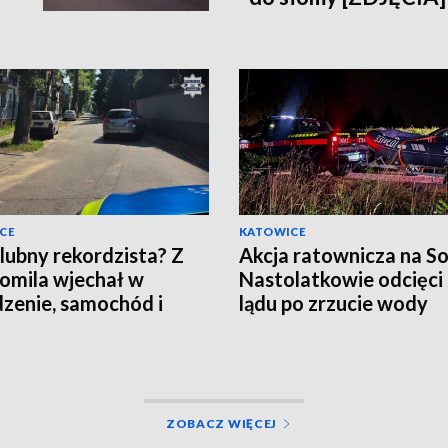
CE
KATOWICE
lubny rekordzista? Z
Akcja ratownicza na So
romila wjechał w
Nastolatkowie odcięci
zenie, samochód i
lądu po zrzucie wody
an!
ZOBACZ WIĘCEJ