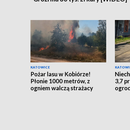
KATOWICE
KATOWI
Pożar lasu w Kobiórze!
Niech
Płonie 1000 metrów, z
3,7 p
ogniem walczą strażacy
ogrod
szlab