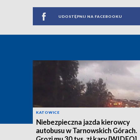
UDOSTĘPNIJ NA FACEBOOKU
KATOWICE
Niebezpieczna jazda kierowcy
autobusu w Tarnowskich Górach.
Grozi mu 30 tys. zł kary [WIDEO]