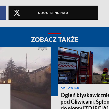
UDOSTĘPNIJ NA X
ZOBACZ TAKŻE
KATOWICE
Ogień błyskawicznie
pod Gliwicami. Spło
do słomy [ZDJĘCIA]