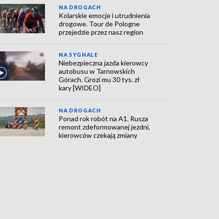
NA DROGACH
Kolarskie emocje i utrudnienia
drogowe. Tour de Pologne
przejedzie przez nasz region
NA SYGNALE
Niebezpieczna jazda kierowcy
autobusu w Tarnowskich
Górach. Grozi mu 30 tys. zł
kary [WIDEO]
NA DROGACH
Ponad rok robót na A1. Rusza
remont zdeformowanej jezdni,
kierowców czekają zmiany