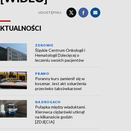
UDOSTĘPNIJ:
KTUALNOŚCI
ZDROWIE
Śląskie Centrum Onkologii i
Hematologii Dziecięcej o
leczeniu swoich pacjentów
PRAWO
Poranny kurs zamienił się w
koszmar. Jest akt oskarżenia
przeciwko taksówkarzowi
NA DROGACH
Pułapka między wiaduktami.
Kierowca ciężarówki utknął
na kilkanaście godzin
[ZDJĘCIA]