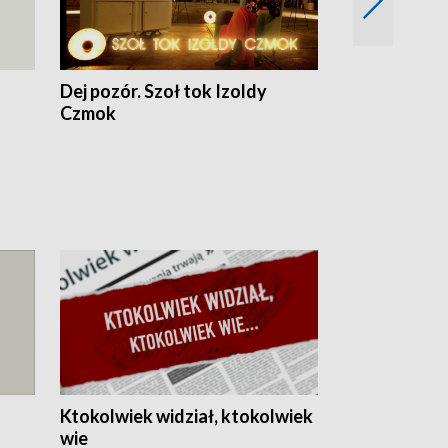
Dej pozór. Szoł tok Izoldy
Dzień z blisk
Czmok
Ktokolwiek widział, ktokolwiek
wie