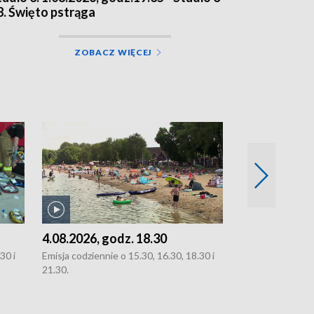
8. Święto pstrąga
ZOBACZ WIĘCEJ
4.08.2026, godz. 18.30
3.08.2026, g
30 i
Emisja codziennie o 15.30, 16.30, 18.30 i
Emisja codziennie
21.30.
oraz 21.30