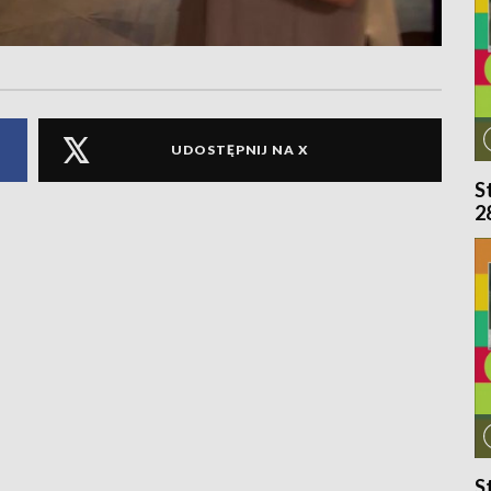
UDOSTĘPNIJ NA X
S
2
S