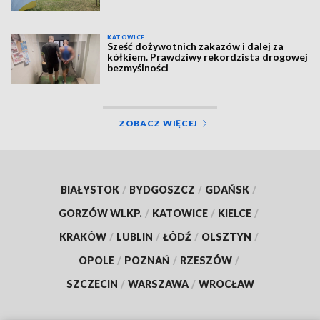
KATOWICE
Sześć dożywotnich zakazów i dalej za
kółkiem. Prawdziwy rekordzista drogowej
bezmyślności
ZOBACZ WIĘCEJ
BIAŁYSTOK
/
BYDGOSZCZ
/
GDAŃSK
/
GORZÓW WLKP.
/
KATOWICE
/
KIELCE
/
KRAKÓW
/
LUBLIN
/
ŁÓDŹ
/
OLSZTYN
/
OPOLE
/
POZNAŃ
/
RZESZÓW
/
SZCZECIN
/
WARSZAWA
/
WROCŁAW