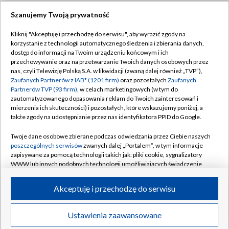
Szanujemy Twoją prywatność
Dołącz do nas:
Kliknij "Akceptuję i przechodzę do serwisu", aby wyrazić zgody na
korzystanie z technologii automatycznego śledzenia i zbierania danych,
TVP
dostęp do informacji na Twoim urządzeniu końcowym i ich
Abonament TVP
przechowywanie oraz na przetwarzanie Twoich danych osobowych przez
Regulamin TVP
nas, czyli Telewizję Polską S.A. w likwidacji (zwaną dalej również „TVP”),
Emisja w TVP
Zaufanych Partnerów z IAB* (1201 firm)
oraz pozostałych
Zaufanych
Polityka prywatności
Partnerów TVP (93 firm)
, w celach marketingowych (w tym do
Centrum informacji TVP
Moje zgody
zautomatyzowanego dopasowania reklam do Twoich zainteresowań i
mierzenia ich skuteczności) i pozostałych, które wskazujemy poniżej, a
Naziemna Telewizja Cyfrowa
Pomoc
także zgody na udostępnianie przez nas identyfikatora PPID do Google.
Sklep TVP
Biuro reklamy
Twoje dane osobowe zbierane podczas odwiedzania przez Ciebie naszych
Rada Programowa
poszczególnych serwisów
zwanych dalej „Portalem”, w tym informacje
Kontakt
zapisywane za pomocą technologii takich jak: pliki cookie, sygnalizatory
System NOS
WWW lub innych podobnych technologii umożliwiających świadczenie
dopasowanych i bezpiecznych usług, personalizację treści oraz reklam,
Informacje o nadawcy
Kanały
udostępnianie funkcji mediów społecznościowych oraz analizowanie
Akceptuję i przechodzę do serwisu
ruchu w Internecie.
Program dla prasy
©2026 Telewizja Polska S.A. w likwidacji
Biuro Reklamy
Twoje dane osobowe zbierane podczas odwiedzania przez Ciebie
Ustawienia zaawansowane
poszczególnych serwisów
na Portalu, takie jak adresy IP, identyfikatory
Ogłoszenie przetargowe