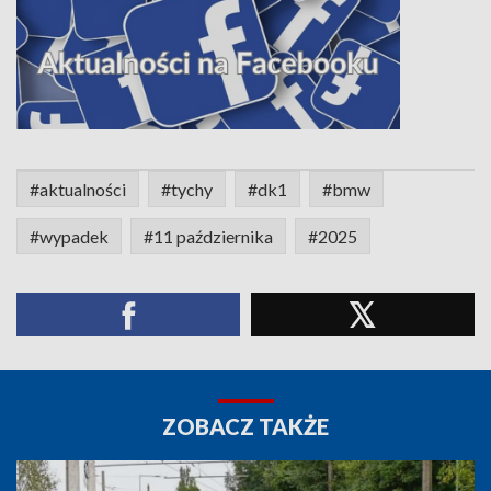
#aktualności
#tychy
#dk1
#bmw
#wypadek
#11 października
#2025
ZOBACZ TAKŻE