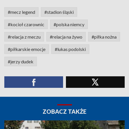
#mecz legend
#stadion śląski
#kocioł czarownic
#polska niemcy
#relacja z meczu
#relacja na żywo
#piłka nożna
#piłkarskie emocje
#lukas podolski
#jerzy dudek
ZOBACZ TAKŻE