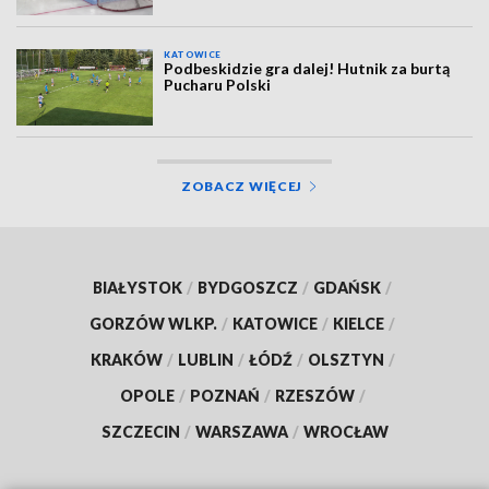
KATOWICE
Podbeskidzie gra dalej! Hutnik za burtą
Pucharu Polski
ZOBACZ WIĘCEJ
BIAŁYSTOK
/
BYDGOSZCZ
/
GDAŃSK
/
GORZÓW WLKP.
/
KATOWICE
/
KIELCE
/
KRAKÓW
/
LUBLIN
/
ŁÓDŹ
/
OLSZTYN
/
OPOLE
/
POZNAŃ
/
RZESZÓW
/
SZCZECIN
/
WARSZAWA
/
WROCŁAW