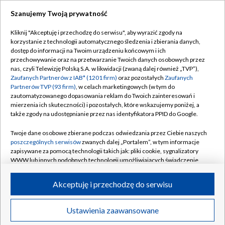
Szanujemy Twoją prywatność
Dołącz do nas:
Kliknij "Akceptuję i przechodzę do serwisu", aby wyrazić zgody na
korzystanie z technologii automatycznego śledzenia i zbierania danych,
TVP
dostęp do informacji na Twoim urządzeniu końcowym i ich
Abonament TVP
przechowywanie oraz na przetwarzanie Twoich danych osobowych przez
Regulamin TVP
nas, czyli Telewizję Polską S.A. w likwidacji (zwaną dalej również „TVP”),
Emisja w TVP
Zaufanych Partnerów z IAB* (1201 firm)
oraz pozostałych
Zaufanych
Polityka prywatności
Partnerów TVP (93 firm)
, w celach marketingowych (w tym do
Centrum informacji TVP
Moje zgody
zautomatyzowanego dopasowania reklam do Twoich zainteresowań i
mierzenia ich skuteczności) i pozostałych, które wskazujemy poniżej, a
Naziemna Telewizja Cyfrowa
Pomoc
także zgody na udostępnianie przez nas identyfikatora PPID do Google.
Sklep TVP
Biuro reklamy
Twoje dane osobowe zbierane podczas odwiedzania przez Ciebie naszych
Rada Programowa
poszczególnych serwisów
zwanych dalej „Portalem”, w tym informacje
Kontakt
zapisywane za pomocą technologii takich jak: pliki cookie, sygnalizatory
System NOS
WWW lub innych podobnych technologii umożliwiających świadczenie
dopasowanych i bezpiecznych usług, personalizację treści oraz reklam,
Informacje o nadawcy
Kanały
udostępnianie funkcji mediów społecznościowych oraz analizowanie
Akceptuję i przechodzę do serwisu
ruchu w Internecie.
Program dla prasy
©2026 Telewizja Polska S.A. w likwidacji
Biuro Reklamy
Twoje dane osobowe zbierane podczas odwiedzania przez Ciebie
Ustawienia zaawansowane
poszczególnych serwisów
na Portalu, takie jak adresy IP, identyfikatory
Ogłoszenie przetargowe
Twoich urządzeń końcowych i identyfikatory plików cookie, informacje o