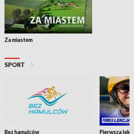
Za miastem
SPORT
Bez hamulców
Pierwsza lekc