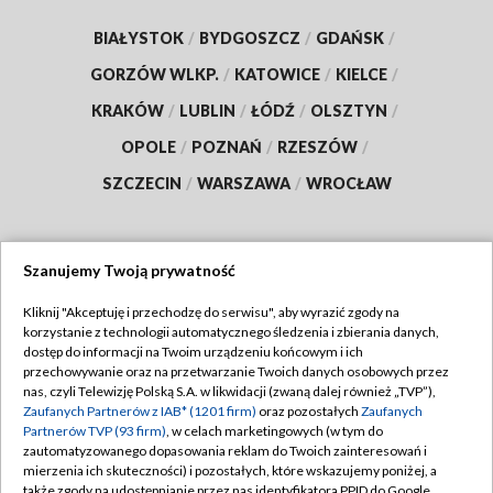
BIAŁYSTOK
/
BYDGOSZCZ
/
GDAŃSK
/
GORZÓW WLKP.
/
KATOWICE
/
KIELCE
/
KRAKÓW
/
LUBLIN
/
ŁÓDŹ
/
OLSZTYN
/
OPOLE
/
POZNAŃ
/
RZESZÓW
/
SZCZECIN
/
WARSZAWA
/
WROCŁAW
Szanujemy Twoją prywatność
Dołącz do nas:
Kliknij "Akceptuję i przechodzę do serwisu", aby wyrazić zgody na
korzystanie z technologii automatycznego śledzenia i zbierania danych,
TVP
dostęp do informacji na Twoim urządzeniu końcowym i ich
Abonament TVP
przechowywanie oraz na przetwarzanie Twoich danych osobowych przez
Regulamin TVP
nas, czyli Telewizję Polską S.A. w likwidacji (zwaną dalej również „TVP”),
Emisja w TVP
Polityka prywatności
Zaufanych Partnerów z IAB* (1201 firm)
oraz pozostałych
Zaufanych
Partnerów TVP (93 firm)
, w celach marketingowych (w tym do
Centrum informacji TVP
Moje zgody
zautomatyzowanego dopasowania reklam do Twoich zainteresowań i
mierzenia ich skuteczności) i pozostałych, które wskazujemy poniżej, a
Naziemna Telewizja Cyfrowa
Pomoc
także zgody na udostępnianie przez nas identyfikatora PPID do Google.