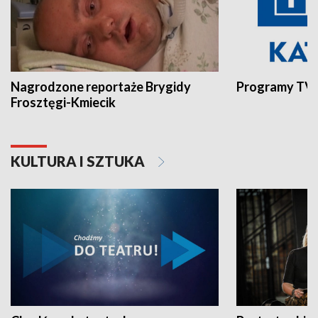
Nagrodzone reportaże Brygidy
Programy TVP
Frosztęgi-Kmiecik
KULTURA I SZTUKA