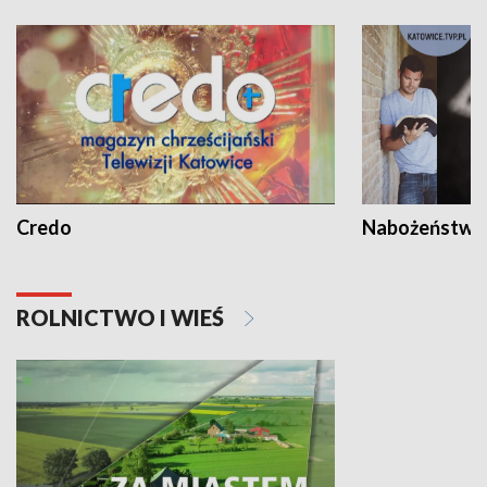
Credo
Nabożeństwa 
ROLNICTWO I WIEŚ