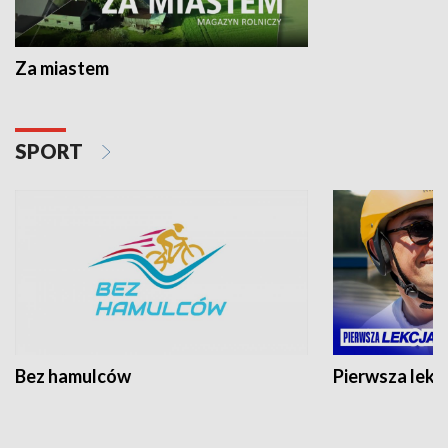
Za miastem
SPORT
Bez hamulców
Pierwsza lekc