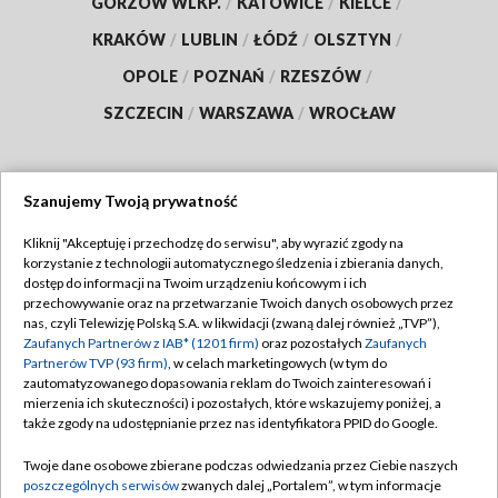
GORZÓW WLKP.
/
KATOWICE
/
KIELCE
/
KRAKÓW
/
LUBLIN
/
ŁÓDŹ
/
OLSZTYN
/
OPOLE
/
POZNAŃ
/
RZESZÓW
/
SZCZECIN
/
WARSZAWA
/
WROCŁAW
Szanujemy Twoją prywatność
Dołącz do nas:
Kliknij "Akceptuję i przechodzę do serwisu", aby wyrazić zgody na
korzystanie z technologii automatycznego śledzenia i zbierania danych,
TVP
dostęp do informacji na Twoim urządzeniu końcowym i ich
Abonament TVP
przechowywanie oraz na przetwarzanie Twoich danych osobowych przez
Regulamin TVP
nas, czyli Telewizję Polską S.A. w likwidacji (zwaną dalej również „TVP”),
Emisja w TVP
Polityka prywatności
Zaufanych Partnerów z IAB* (1201 firm)
oraz pozostałych
Zaufanych
Partnerów TVP (93 firm)
, w celach marketingowych (w tym do
Centrum informacji TVP
Moje zgody
zautomatyzowanego dopasowania reklam do Twoich zainteresowań i
mierzenia ich skuteczności) i pozostałych, które wskazujemy poniżej, a
Naziemna Telewizja Cyfrowa
Pomoc
także zgody na udostępnianie przez nas identyfikatora PPID do Google.
Sklep TVP
Biuro reklamy
Twoje dane osobowe zbierane podczas odwiedzania przez Ciebie naszych
Rada Programowa
Kontakt
poszczególnych serwisów
zwanych dalej „Portalem”, w tym informacje