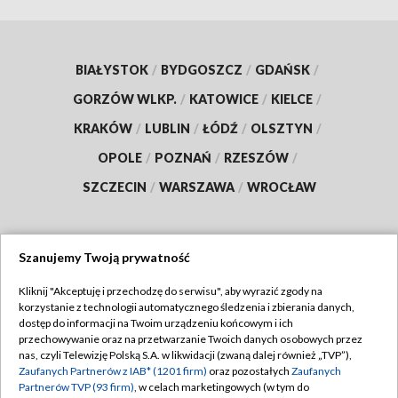
BIAŁYSTOK
/
BYDGOSZCZ
/
GDAŃSK
/
GORZÓW WLKP.
/
KATOWICE
/
KIELCE
/
KRAKÓW
/
LUBLIN
/
ŁÓDŹ
/
OLSZTYN
/
OPOLE
/
POZNAŃ
/
RZESZÓW
/
SZCZECIN
/
WARSZAWA
/
WROCŁAW
Szanujemy Twoją prywatność
Dołącz do nas:
Kliknij "Akceptuję i przechodzę do serwisu", aby wyrazić zgody na
korzystanie z technologii automatycznego śledzenia i zbierania danych,
TVP
dostęp do informacji na Twoim urządzeniu końcowym i ich
Abonament TVP
przechowywanie oraz na przetwarzanie Twoich danych osobowych przez
Regulamin TVP
nas, czyli Telewizję Polską S.A. w likwidacji (zwaną dalej również „TVP”),
Emisja w TVP
Zaufanych Partnerów z IAB* (1201 firm)
oraz pozostałych
Zaufanych
Polityka prywatności
Partnerów TVP (93 firm)
, w celach marketingowych (w tym do
Centrum informacji TVP