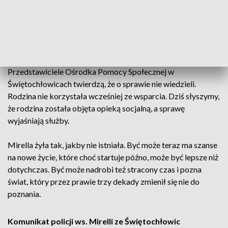
osobistego i ubezpieczenia zdrowotnego. To, co może
szokować, to fakt, że po walce o jej zdrowie, teraz wróciła do
mieszkania rodziców. Dziś byli tam pracownicy socjalni i
policja.
Przedstawiciele Ośrodka Pomocy Społecznej w
Świętochłowicach twierdzą, że o sprawie nie wiedzieli.
Rodzina nie korzystała wcześniej ze wsparcia. Dziś słyszymy,
że rodzina została objęta opieką socjalną, a sprawę
wyjaśniają służby.
Mirella żyła tak, jakby nie istniała. Być może teraz ma szanse
na nowe życie, które choć startuje późno, może być lepsze niż
dotychczas. Być może nadrobi też stracony czas i pozna
świat, który przez prawie trzy dekady zmienił się nie do
poznania.
Komunikat policji ws. Mirelli ze Świętochłowic