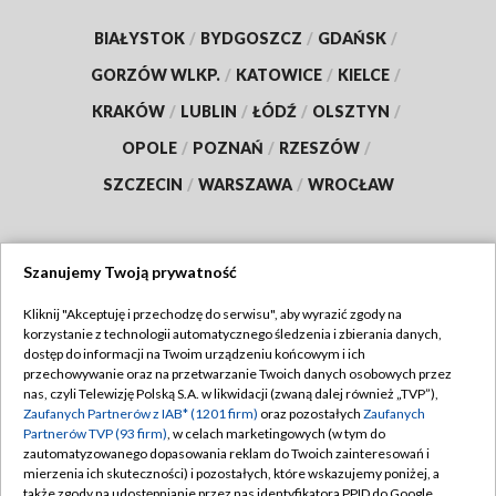
BIAŁYSTOK
/
BYDGOSZCZ
/
GDAŃSK
/
GORZÓW WLKP.
/
KATOWICE
/
KIELCE
/
KRAKÓW
/
LUBLIN
/
ŁÓDŹ
/
OLSZTYN
/
OPOLE
/
POZNAŃ
/
RZESZÓW
/
SZCZECIN
/
WARSZAWA
/
WROCŁAW
Szanujemy Twoją prywatność
Dołącz do nas:
Kliknij "Akceptuję i przechodzę do serwisu", aby wyrazić zgody na
korzystanie z technologii automatycznego śledzenia i zbierania danych,
TVP
dostęp do informacji na Twoim urządzeniu końcowym i ich
Abonament TVP
przechowywanie oraz na przetwarzanie Twoich danych osobowych przez
Regulamin TVP
nas, czyli Telewizję Polską S.A. w likwidacji (zwaną dalej również „TVP”),
Emisja w TVP
Polityka prywatności
Zaufanych Partnerów z IAB* (1201 firm)
oraz pozostałych
Zaufanych
Partnerów TVP (93 firm)
, w celach marketingowych (w tym do
Centrum informacji TVP
Moje zgody
zautomatyzowanego dopasowania reklam do Twoich zainteresowań i
mierzenia ich skuteczności) i pozostałych, które wskazujemy poniżej, a
Naziemna Telewizja Cyfrowa
Pomoc
także zgody na udostępnianie przez nas identyfikatora PPID do Google.