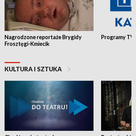
Nagrodzone reportaże Brygidy
Programy TVP
Frosztęgi-Kmiecik
KULTURA I SZTUKA