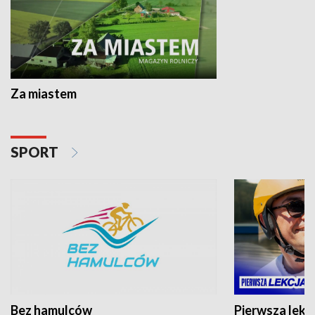
Za miastem
SPORT
Bez hamulców
Pierwsza lekc