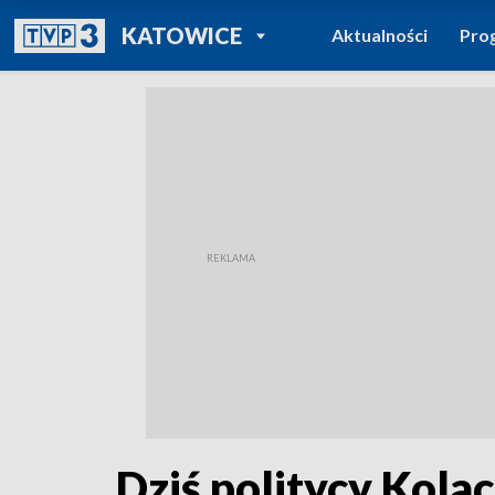
POWRÓT DO
KATOWICE
Aktualności
Pro
TVP REGIONY
Dziś politycy Kola