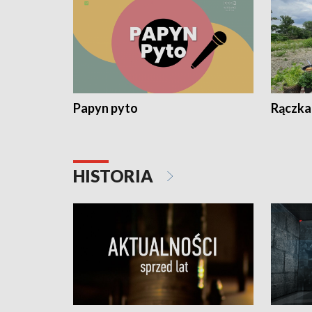
Papyn pyto
Rączka
HISTORIA