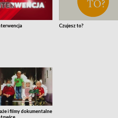
nterwencja
Czujesz to?
aże i filmy dokumentalne
towice