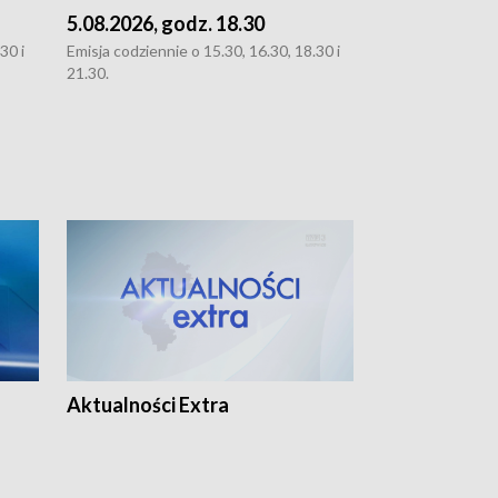
5.08.2026, godz. 18.30
4.08.2026, g
30 i
Emisja codziennie o 15.30, 16.30, 18.30 i
Emisja codziennie
21.30.
21.30.
Aktualności Extra