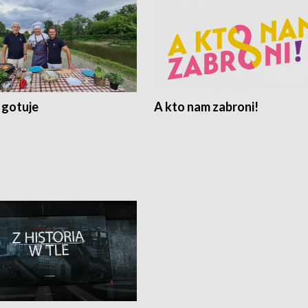
 gotuje
A kto nam zabroni!