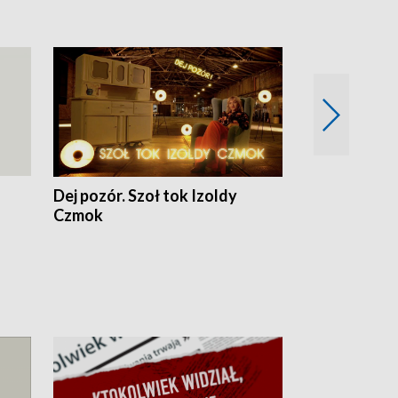
Dej pozór. Szoł tok Izoldy
Dzień z blisk
Czmok