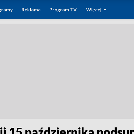
gramy
Reklama
Program TV
Więcej
cji 15 października pods