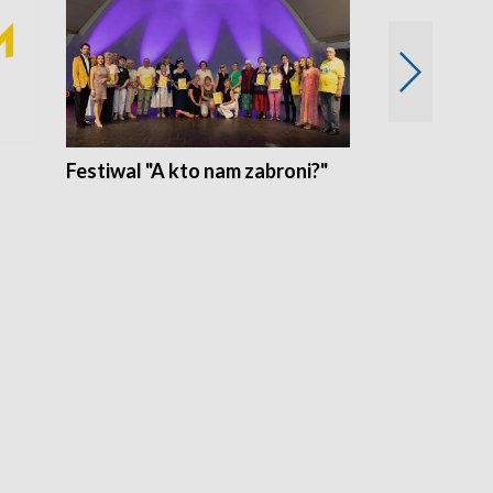
Festiwal "A kto nam zabroni?"
Mikrokosmo