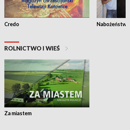
Credo
Nabożeństwa 
ROLNICTWO I WIEŚ
Za miastem