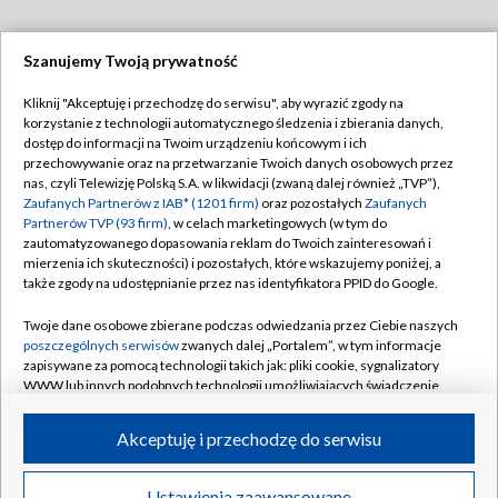
Szanujemy Twoją prywatność
Dołącz do nas:
Kliknij "Akceptuję i przechodzę do serwisu", aby wyrazić zgody na
korzystanie z technologii automatycznego śledzenia i zbierania danych,
TVP
dostęp do informacji na Twoim urządzeniu końcowym i ich
Abonament TVP
przechowywanie oraz na przetwarzanie Twoich danych osobowych przez
Regulamin TVP
nas, czyli Telewizję Polską S.A. w likwidacji (zwaną dalej również „TVP”),
Emisja w TVP
Polityka prywatności
Zaufanych Partnerów z IAB* (1201 firm)
oraz pozostałych
Zaufanych
Partnerów TVP (93 firm)
, w celach marketingowych (w tym do
Centrum informacji TVP
Moje zgody
zautomatyzowanego dopasowania reklam do Twoich zainteresowań i
mierzenia ich skuteczności) i pozostałych, które wskazujemy poniżej, a
Naziemna Telewizja Cyfrowa
Pomoc
także zgody na udostępnianie przez nas identyfikatora PPID do Google.
Sklep TVP
Biuro reklamy
Twoje dane osobowe zbierane podczas odwiedzania przez Ciebie naszych
Rada Programowa
Kontakt
poszczególnych serwisów
zwanych dalej „Portalem”, w tym informacje
zapisywane za pomocą technologii takich jak: pliki cookie, sygnalizatory
System NOS
WWW lub innych podobnych technologii umożliwiających świadczenie
dopasowanych i bezpiecznych usług, personalizację treści oraz reklam,
Informacje o nadawcy
Kanały
udostępnianie funkcji mediów społecznościowych oraz analizowanie
Akceptuję i przechodzę do serwisu
ruchu w Internecie.
Program dla prasy
©2026 Telewizja Polska S.A. w likwidacji
Biuro Reklamy
Twoje dane osobowe zbierane podczas odwiedzania przez Ciebie
Ustawienia zaawansowane