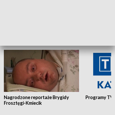
Aktualności sprzed lat
Z historią w tl
INNE
Nagrodzone reportaże Brygidy
Programy TVP
Frosztęgi-Kmiecik