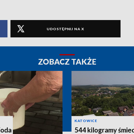
UDOSTĘPNIJ NA X
ZOBACZ TAKŻE
KATOWICE
Woda
544 kilogramy śmiec