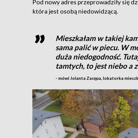
Pod nowy adres przeprowadziły się dziś
która jest osobą niedowidzącą.
Mieszkałam w takiej kam
sama palić w piecu. W m
duża niedogodność. Tuta
tamtych, to jest niebo a 
- mówi Jolanta Zasępa, lokatorka mies