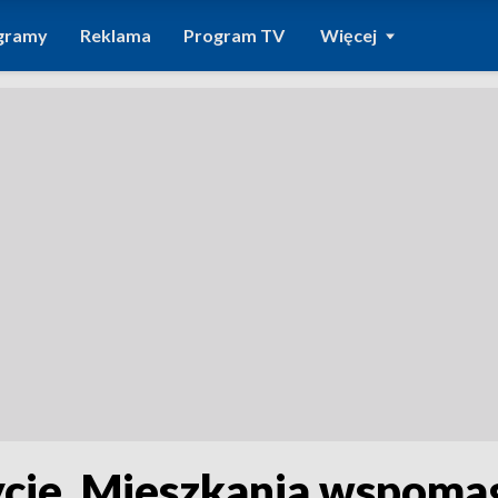
gramy
Reklama
Program TV
Więcej
życie. Mieszkania wspoma