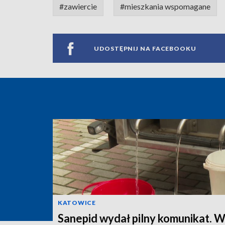
#zawiercie
#mieszkania wspomagane
UDOSTĘPNIJ NA FACEBOOKU
KATOWICE
Sanepid wydał pilny komunikat. 