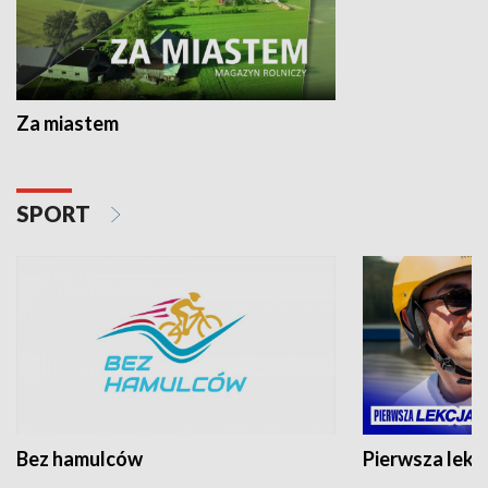
Za miastem
SPORT
Bez hamulców
Pierwsza lekc