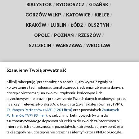
BIAŁYSTOK
/
BYDGOSZCZ
/
GDAŃSK
/
GORZÓW WLKP.
/
KATOWICE
/
KIELCE
/
KRAKÓW
/
LUBLIN
/
ŁÓDŹ
/
OLSZTYN
/
OPOLE
/
POZNAŃ
/
RZESZÓW
/
SZCZECIN
/
WARSZAWA
/
WROCŁAW
Szanujemy Twoją prywatność
Dołącz do nas:
Kliknij "Akceptuję i przechodzę do serwisu", aby wyrazić zgody na
korzystanie z technologii automatycznego śledzenia i zbierania danych,
TVP
dostęp do informacji na Twoim urządzeniu końcowym i ich
Abonament TVP
przechowywanie oraz na przetwarzanie Twoich danych osobowych przez
Regulamin TVP
nas, czyli Telewizję Polską S.A. w likwidacji (zwaną dalej również „TVP”),
Emisja w TVP
Polityka prywatności
Zaufanych Partnerów z IAB* (1201 firm)
oraz pozostałych
Zaufanych
Partnerów TVP (93 firm)
, w celach marketingowych (w tym do
Centrum informacji TVP
Moje zgody
zautomatyzowanego dopasowania reklam do Twoich zainteresowań i
mierzenia ich skuteczności) i pozostałych, które wskazujemy poniżej, a
Naziemna Telewizja Cyfrowa
Pomoc
także zgody na udostępnianie przez nas identyfikatora PPID do Google.
Sklep TVP