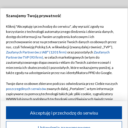
Szanujemy Twoją prywatność
Dołącz do nas:
Kliknij "Akceptuję i przechodzę do serwisu", aby wyrazić zgody na
korzystanie z technologii automatycznego śledzenia i zbierania danych,
TVP
dostęp do informacji na Twoim urządzeniu końcowym i ich
Abonament TVP
przechowywanie oraz na przetwarzanie Twoich danych osobowych przez
Regulamin TVP
nas, czyli Telewizję Polską S.A. w likwidacji (zwaną dalej również „TVP”),
Emisja w TVP
Polityka prywatności
Zaufanych Partnerów z IAB* (1201 firm)
oraz pozostałych
Zaufanych
Partnerów TVP (93 firm)
, w celach marketingowych (w tym do
Centrum informacji TVP
Moje zgody
zautomatyzowanego dopasowania reklam do Twoich zainteresowań i
mierzenia ich skuteczności) i pozostałych, które wskazujemy poniżej, a
Naziemna Telewizja Cyfrowa
Pomoc
także zgody na udostępnianie przez nas identyfikatora PPID do Google.
Sklep TVP
Biuro reklamy
Twoje dane osobowe zbierane podczas odwiedzania przez Ciebie naszych
Rada Programowa
Kontakt
poszczególnych serwisów
zwanych dalej „Portalem”, w tym informacje
zapisywane za pomocą technologii takich jak: pliki cookie, sygnalizatory
System NOS
WWW lub innych podobnych technologii umożliwiających świadczenie
dopasowanych i bezpiecznych usług, personalizację treści oraz reklam,
Informacje o nadawcy
Kanały
udostępnianie funkcji mediów społecznościowych oraz analizowanie
Akceptuję i przechodzę do serwisu
ruchu w Internecie.
Program dla prasy
©2026 Telewizja Polska S.A. w likwidacji
Biuro Reklamy
Twoje dane osobowe zbierane podczas odwiedzania przez Ciebie
Ustawienia zaawansowane