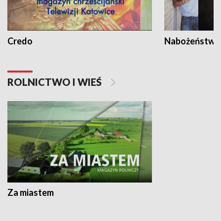
Credo
Nabożeństwa 
ROLNICTWO I WIEŚ
Za miastem