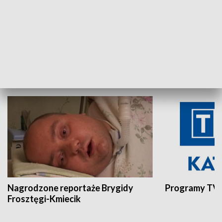
Aktualności sprzed lat
Z historią w tl
INNE
Nagrodzone reportaże Brygidy
Programy TVP
Frosztęgi-Kmiecik