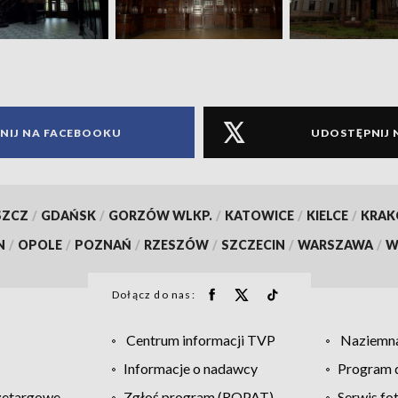
NIJ NA FACEBOOKU
UDOSTĘPNIJ 
SZCZ
/
GDAŃSK
/
GORZÓW WLKP.
/
KATOWICE
/
KIELCE
/
KRA
N
/
OPOLE
/
POZNAŃ
/
RZESZÓW
/
SZCZECIN
/
WARSZAWA
/
W
Dołącz do nas:
Centrum informacji TVP
Naziemna
Informacje o nadawcy
Program d
zetargowe
Zgłoś program (ROPAT)
Serwis fo