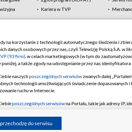
wizyjna
Kariera w TVP
Merchandi
Polityka prywatności
Moje zgody
Pomoc
Biuro re
ody na korzystanie z technologii automatycznego śledzenia i zbie
 danych osobowych przez nas, czyli Telewizję Polską S.A. w likw
VP (93 firm)
, w celach marketingowych (w tym do zautomatyzow
 poniżej, a także zgody na udostępnianie przez nas identyfikator
Ciebie naszych
poszczególnych serwisów
zwanych dalej „Portalem
obnych technologii umożliwiających świadczenie dopasowanych i be
zowanie ruchu w Internecie.
Ciebie
poszczególnych serwisów
na Portalu, takie jak adresy IP, 
sach Portalu czy historia odwiedzin będą przetwarzane przez TV
ji: przechowywania informacji na urządzeniu lub dostęp do nich,
©2026 Telewizja Polska S.A. w likwidacji
 przechodzę do serwisu
enia profilu spersonalizowanych treści, wyboru spersonalizowany
inii odbiorców, opracowywania i ulepszania produktów, zapewnie