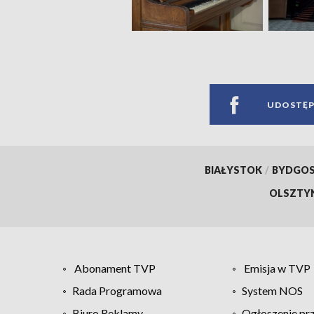
UDOSTĘP
BIAŁYSTOK
/
BYDGO
OLSZTY
Abonament TVP
Emisja w TVP
Rada Programowa
System NOS
Biuro Reklamy
Ogłoszenie pr