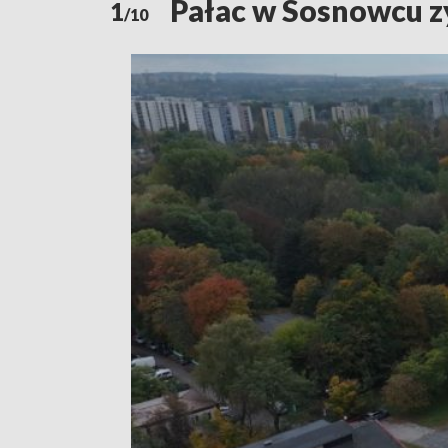
Pałac w Sosnowcu z
1
/10