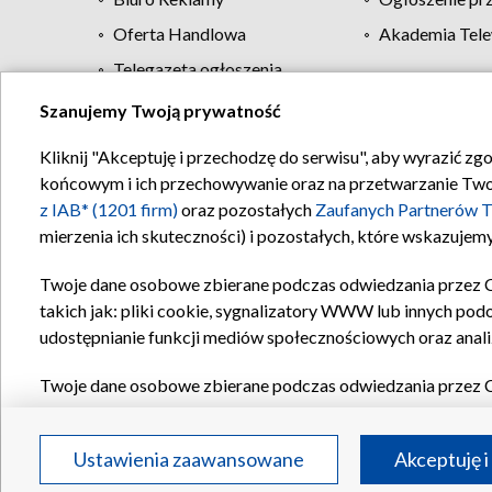
Oferta Handlowa
Akademia Tele
Telegazeta ogłoszenia
Szanujemy Twoją prywatność
Regulamin TVP
Kliknij "Akceptuję i przechodzę do serwisu", aby wyrazić zg
końcowym i ich przechowywanie oraz na przetwarzanie Twoich
z IAB* (1201 firm)
oraz pozostałych
Zaufanych Partnerów T
mierzenia ich skuteczności) i pozostałych, które wskazujemy
Twoje dane osobowe zbierane podczas odwiedzania przez 
takich jak: pliki cookie, sygnalizatory WWW lub innych pod
udostępnianie funkcji mediów społecznościowych oraz anali
Twoje dane osobowe zbierane podczas odwiedzania przez 
plików cookie, informacje o Twoich wyszukiwaniach w serwi
Partnerów TVP
dla realizacji następujących celów i funkc
Ustawienia zaawansowane
Akceptuję i
reklam, tworzenia profilu spersonalizowanych reklam, tworz
treści, stosowania badań rynkowych w celu generowania op