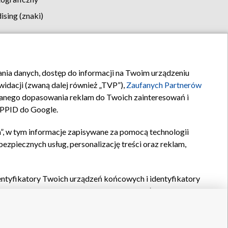
sing (znaki)
klamy
Kontakt
rania danych, dostęp do informacji na Twoim urządzeniu
idacji (zwaną dalej również „TVP”),
Zaufanych Partnerów
anego dopasowania reklam do Twoich zainteresowań i
a PPID do Google.
”, w tym informacje zapisywane za pomocą technologii
zpiecznych usług, personalizację treści oraz reklam,
identyfikatory Twoich urządzeń końcowych i identyfikatory
P,
Zaufanych Partnerów z IAB
oraz pozostałych
Zaufanych
 wyboru podstawowych reklam, wyboru spersonalizowanych
ch treści, pomiaru wydajności reklam, pomiaru wydajności
nia bezpieczeństwa, zapobiegania oszustwom i usuwania