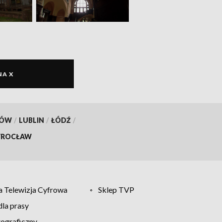
NA X
KÓW
/
LUBLIN
/
ŁÓDŹ
/
ROCŁAW
 Telewizja Cyfrowa
Sklep TVP
la prasy
tograficzny