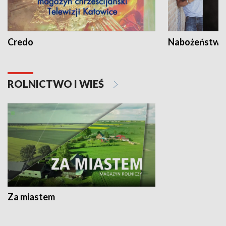
Credo
Nabożeństwa 
ROLNICTWO I WIEŚ
Za miastem