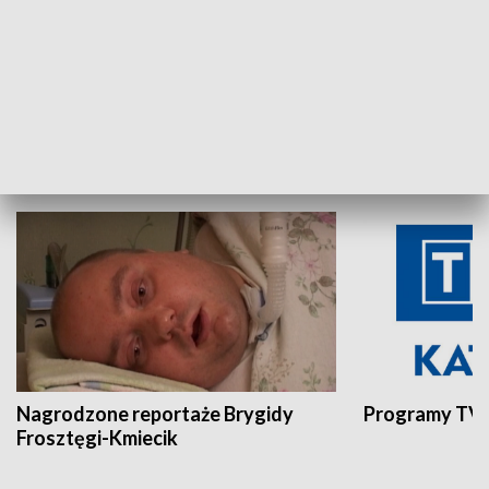
Aktualności sprzed lat
Z historią w tl
INNE
Nagrodzone reportaże Brygidy
Programy TVP
Frosztęgi-Kmiecik