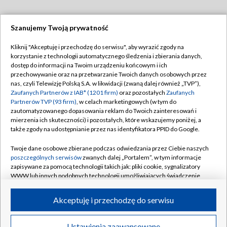
Szanujemy Twoją prywatność
Dołącz do nas:
Kliknij "Akceptuję i przechodzę do serwisu", aby wyrazić zgody na
korzystanie z technologii automatycznego śledzenia i zbierania danych,
TVP
dostęp do informacji na Twoim urządzeniu końcowym i ich
Abonament TVP
przechowywanie oraz na przetwarzanie Twoich danych osobowych przez
Regulamin TVP
nas, czyli Telewizję Polską S.A. w likwidacji (zwaną dalej również „TVP”),
Emisja w TVP
Polityka prywatności
Zaufanych Partnerów z IAB* (1201 firm)
oraz pozostałych
Zaufanych
Partnerów TVP (93 firm)
, w celach marketingowych (w tym do
Centrum informacji TVP
Moje zgody
zautomatyzowanego dopasowania reklam do Twoich zainteresowań i
mierzenia ich skuteczności) i pozostałych, które wskazujemy poniżej, a
Naziemna Telewizja Cyfrowa
Pomoc
także zgody na udostępnianie przez nas identyfikatora PPID do Google.
Sklep TVP
Biuro reklamy
Twoje dane osobowe zbierane podczas odwiedzania przez Ciebie naszych
Rada Programowa
Kontakt
poszczególnych serwisów
zwanych dalej „Portalem”, w tym informacje
zapisywane za pomocą technologii takich jak: pliki cookie, sygnalizatory
System NOS
WWW lub innych podobnych technologii umożliwiających świadczenie
dopasowanych i bezpiecznych usług, personalizację treści oraz reklam,
Informacje o nadawcy
Kanały
udostępnianie funkcji mediów społecznościowych oraz analizowanie
Akceptuję i przechodzę do serwisu
ruchu w Internecie.
Program dla prasy
©2026 Telewizja Polska S.A. w likwidacji
Biuro Reklamy
Twoje dane osobowe zbierane podczas odwiedzania przez Ciebie
Ustawienia zaawansowane