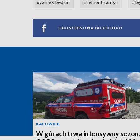
#zamek bedzin
#remont zamku
#bę
UDOSTĘPNIJ NA FACEBOOKU
KATOWICE
W górach trwa intensywny sezon