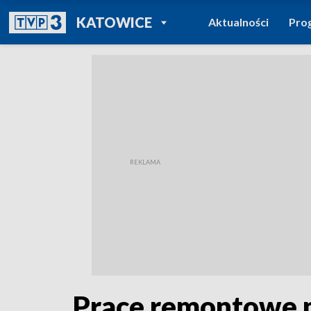
POWRÓT DO
KATOWICE
Aktualności
Pro
TVP REGIONY
Prace remontowe n