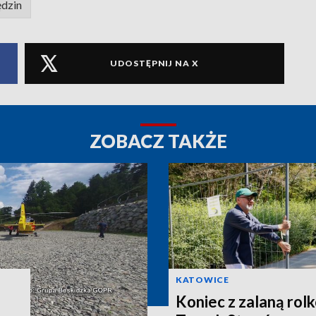
dzin
UDOSTĘPNIJ NA X
ZOBACZ TAKŻE
KATOWICE
.
Koniec z zalaną rol