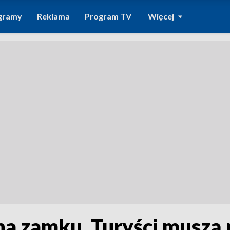
gramy
Reklama
Program TV
Więcej
a zamku. Turyści muszą