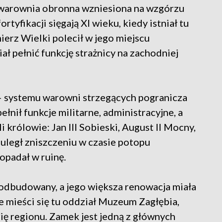
warownia obronna wzniesiona na wzgórzu
tyfikacji sięgają XI wieku, kiedy istniał tu
erz Wielki polecił w jego miejscu
 pełnić funkcję strażnicy na zachodniej
 – systemu warowni strzegących pogranicza
pełnił funkcje militarne, administracyjne, a
królowie: Jan III Sobieski, August II Mocny,
uległ zniszczeniu w czasie potopu
opadał w ruinę.
odbudowany, a jego większa renowacja miała
e mieści się tu oddział Muzeum Zagłębia,
orię regionu. Zamek jest jedną z głównych