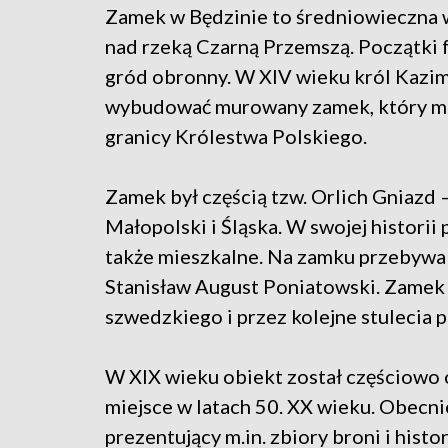
Zamek w Będzinie to średniowieczna 
nad rzeką Czarną Przemszą. Początki for
gród obronny. W XIV wieku król Kazimi
wybudować murowany zamek, który miał
granicy Królestwa Polskiego.
Zamek był częścią tzw. Orlich Gniazd
Małopolski i Śląska. W swojej historii 
także mieszkalne. Na zamku przebywali 
Stanisław August Poniatowski. Zamek 
szwedzkiego i przez kolejne stulecia p
W XIX wieku obiekt został częściowo 
miejsce w latach 50. XX wieku. Obecni
prezentujący m.in. zbiory broni i hist