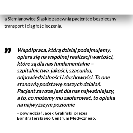
konieczności leczenia w ośrodku o wyższym stopniu
referencyjności, opiekę przejmie Szpital Zakonu Bonifratrów,
a Siemianowice Śląskie zapewnią pacjentce bezpieczny
transport i ciągłość leczenia.
Współpraca, którą dzisiaj podejmujemy,
opiera się na wspólnej realizacji wartości,
które są dla nas fundamentalne –
szpitalnictwa, jakości, szacunku,
odpowiedzialności i duchowości. To one
stanowią podstawę naszych działań.
Pacjent zawsze jest dla nas najważniejszy,
a to, co możemy mu zaoferować, to opieka
na najwyższym poziomie
– powiedział Jacek Graliński, prezes
Bonifraterskiego Centrum Medycznego.