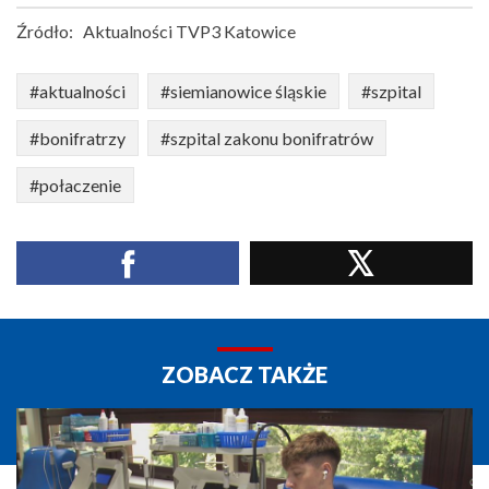
Źródło:
Aktualności TVP3 Katowice
#aktualności
#siemianowice śląskie
#szpital
#bonifratrzy
#szpital zakonu bonifratrów
#połaczenie
ZOBACZ TAKŻE