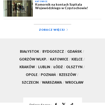
KATOWICE
Komornik na kontach Szpitala
Wojewódzkiego w Częstochowie!
ZOBACZ WIĘCEJ
BIAŁYSTOK
/
BYDGOSZCZ
/
GDAŃSK
/
GORZÓW WLKP.
/
KATOWICE
/
KIELCE
/
KRAKÓW
/
LUBLIN
/
ŁÓDŹ
/
OLSZTYN
/
OPOLE
/
POZNAŃ
/
RZESZÓW
/
SZCZECIN
/
WARSZAWA
/
WROCŁAW
Dołącz do nas: