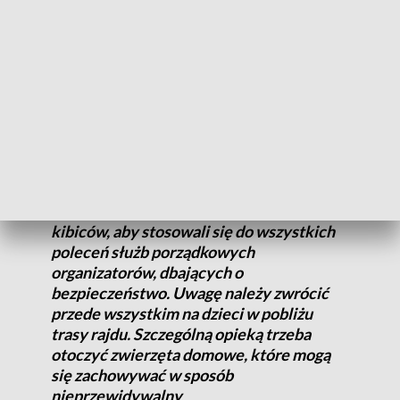
jutro w Wiśle Jaworniku, Parteczniku i na Kubalonce.
Kierowcy powinny przede wszystkim
pamiętać o tym, żeby wcześniej
zaplanować podróż, ponieważ odcinki
specjalne, na których odbędą się zawody,
będą wyłączane z ruchu drogowego na 90
minut przed rozpoczęciem samych
zawodów. Zwracamy się z apelem do
kibiców, aby stosowali się do wszystkich
poleceń służb porządkowych
organizatorów, dbających o
bezpieczeństwo. Uwagę należy zwrócić
przede wszystkim na dzieci w pobliżu
trasy rajdu. Szczególną opieką trzeba
otoczyć zwierzęta domowe, które mogą
się zachowywać w sposób
nieprzewidywalny