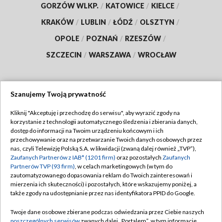
GORZÓW WLKP.
/
KATOWICE
/
KIELCE
/
KRAKÓW
/
LUBLIN
/
ŁÓDŹ
/
OLSZTYN
/
OPOLE
/
POZNAŃ
/
RZESZÓW
/
SZCZECIN
/
WARSZAWA
/
WROCŁAW
Szanujemy Twoją prywatność
Dołącz do nas:
Kliknij "Akceptuję i przechodzę do serwisu", aby wyrazić zgody na
korzystanie z technologii automatycznego śledzenia i zbierania danych,
TVP
dostęp do informacji na Twoim urządzeniu końcowym i ich
Abonament TVP
przechowywanie oraz na przetwarzanie Twoich danych osobowych przez
Regulamin TVP
nas, czyli Telewizję Polską S.A. w likwidacji (zwaną dalej również „TVP”),
Emisja w TVP
Zaufanych Partnerów z IAB* (1201 firm)
oraz pozostałych
Zaufanych
Polityka prywatności
Partnerów TVP (93 firm)
, w celach marketingowych (w tym do
Centrum informacji TVP
Moje zgody
zautomatyzowanego dopasowania reklam do Twoich zainteresowań i
mierzenia ich skuteczności) i pozostałych, które wskazujemy poniżej, a
Naziemna Telewizja Cyfrowa
Pomoc
także zgody na udostępnianie przez nas identyfikatora PPID do Google.
Sklep TVP
Biuro reklamy
Twoje dane osobowe zbierane podczas odwiedzania przez Ciebie naszych
Rada Programowa
poszczególnych serwisów
zwanych dalej „Portalem”, w tym informacje
Kontakt