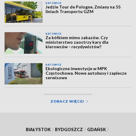
KATOWICE
Jedzie Tour de Pologne. Zmiany na 55
liniach Transportu GZM
KATOWICE
Za kółkiem mimo zakazów. Czy
ministerstwo zaostrzy kary dla
kierowców - recydywistów?
KATOWICE
Ekologiczne inwestycje w MPK
Częstochowa. Nowe autobusy i zaplecze
serwisowe
ZOBACZ WIĘCEJ
BIAŁYSTOK
/
BYDGOSZCZ
/
GDAŃSK
/