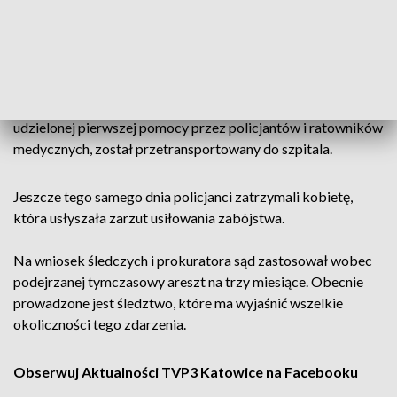
Ze wstępnych ustaleń policjantów wynika, że pomiędzy
kobietą a mężczyzną doszło do kłótni, podczas której
kobieta chwyciła za nóż i dwukrotnie ugodziła nim męża.
Mężczyzna o własnych siłach zdołał uciec z mieszkania. Po
udzielonej pierwszej pomocy przez policjantów i ratowników
medycznych, został przetransportowany do szpitala.
Jeszcze tego samego dnia policjanci zatrzymali kobietę,
która usłyszała zarzut usiłowania zabójstwa.
Na wniosek śledczych i prokuratora sąd zastosował wobec
podejrzanej tymczasowy areszt na trzy miesiące. Obecnie
prowadzone jest śledztwo, które ma wyjaśnić wszelkie
okoliczności tego zdarzenia.
Obserwuj Aktualności TVP3 Katowice na Facebooku