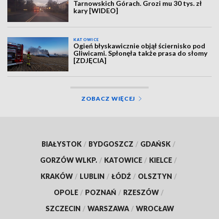
Tarnowskich Górach. Grozi mu 30 tys. zł
kary [WIDEO]
KATOWICE
Ogień błyskawicznie objął ściernisko pod
Gliwicami. Spłonęła także prasa do słomy
[ZDJĘCIA]
ZOBACZ WIĘCEJ
BIAŁYSTOK
/
BYDGOSZCZ
/
GDAŃSK
/
GORZÓW WLKP.
/
KATOWICE
/
KIELCE
/
KRAKÓW
/
LUBLIN
/
ŁÓDŹ
/
OLSZTYN
/
OPOLE
/
POZNAŃ
/
RZESZÓW
/
SZCZECIN
/
WARSZAWA
/
WROCŁAW