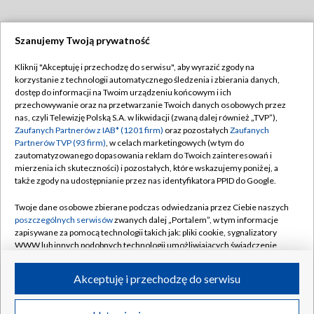
Szanujemy Twoją prywatność
Dołącz do nas:
Kliknij "Akceptuję i przechodzę do serwisu", aby wyrazić zgody na
korzystanie z technologii automatycznego śledzenia i zbierania danych,
TVP
dostęp do informacji na Twoim urządzeniu końcowym i ich
Abonament TVP
przechowywanie oraz na przetwarzanie Twoich danych osobowych przez
Regulamin TVP
nas, czyli Telewizję Polską S.A. w likwidacji (zwaną dalej również „TVP”),
Emisja w TVP
Zaufanych Partnerów z IAB* (1201 firm)
oraz pozostałych
Zaufanych
Polityka prywatności
Partnerów TVP (93 firm)
, w celach marketingowych (w tym do
Centrum informacji TVP
Moje zgody
zautomatyzowanego dopasowania reklam do Twoich zainteresowań i
mierzenia ich skuteczności) i pozostałych, które wskazujemy poniżej, a
Naziemna Telewizja Cyfrowa
Pomoc
także zgody na udostępnianie przez nas identyfikatora PPID do Google.
Sklep TVP
Biuro reklamy
Twoje dane osobowe zbierane podczas odwiedzania przez Ciebie naszych
Rada Programowa
poszczególnych serwisów
zwanych dalej „Portalem”, w tym informacje
Kontakt
zapisywane za pomocą technologii takich jak: pliki cookie, sygnalizatory
System NOS
WWW lub innych podobnych technologii umożliwiających świadczenie
dopasowanych i bezpiecznych usług, personalizację treści oraz reklam,
Informacje o nadawcy
Kanały
udostępnianie funkcji mediów społecznościowych oraz analizowanie
Akceptuję i przechodzę do serwisu
ruchu w Internecie.
Program dla prasy
©2026 Telewizja Polska S.A. w likwidacji
Biuro Reklamy
Twoje dane osobowe zbierane podczas odwiedzania przez Ciebie