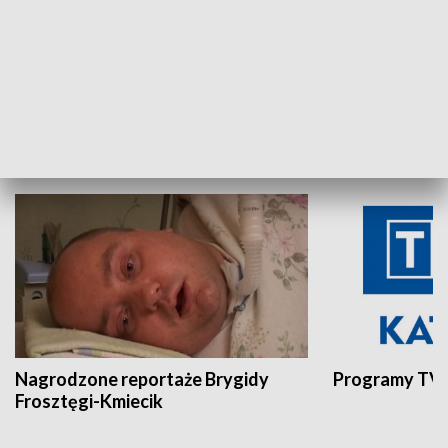
Aktualności sprzed lat
Z historią w tl
INNE
Nagrodzone reportaże Brygidy
Programy TVP
Frosztęgi-Kmiecik