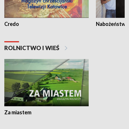
Credo
Nabożeństwa 
ROLNICTWO I WIEŚ
Za miastem