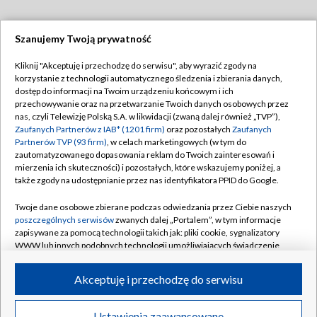
Szanujemy Twoją prywatność
Dołącz do nas:
Kliknij "Akceptuję i przechodzę do serwisu", aby wyrazić zgody na
korzystanie z technologii automatycznego śledzenia i zbierania danych,
TVP
dostęp do informacji na Twoim urządzeniu końcowym i ich
Abonament TVP
przechowywanie oraz na przetwarzanie Twoich danych osobowych przez
Regulamin TVP
nas, czyli Telewizję Polską S.A. w likwidacji (zwaną dalej również „TVP”),
Emisja w TVP
Polityka prywatności
Zaufanych Partnerów z IAB* (1201 firm)
oraz pozostałych
Zaufanych
Partnerów TVP (93 firm)
, w celach marketingowych (w tym do
Centrum informacji TVP
Moje zgody
zautomatyzowanego dopasowania reklam do Twoich zainteresowań i
mierzenia ich skuteczności) i pozostałych, które wskazujemy poniżej, a
Naziemna Telewizja Cyfrowa
Pomoc
także zgody na udostępnianie przez nas identyfikatora PPID do Google.
Sklep TVP
Biuro reklamy
Twoje dane osobowe zbierane podczas odwiedzania przez Ciebie naszych
Rada Programowa
Kontakt
poszczególnych serwisów
zwanych dalej „Portalem”, w tym informacje
zapisywane za pomocą technologii takich jak: pliki cookie, sygnalizatory
System NOS
WWW lub innych podobnych technologii umożliwiających świadczenie
dopasowanych i bezpiecznych usług, personalizację treści oraz reklam,
Informacje o nadawcy
Kanały
udostępnianie funkcji mediów społecznościowych oraz analizowanie
Akceptuję i przechodzę do serwisu
ruchu w Internecie.
Program dla prasy
©2026 Telewizja Polska S.A. w likwidacji
Biuro Reklamy
Twoje dane osobowe zbierane podczas odwiedzania przez Ciebie
Ustawienia zaawansowane